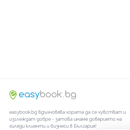
easybook.bg вдъхновява хората да се чувстват и
изглеждат добре - затова имаме доверието на
хиляди клиенти и бизнеси в България!