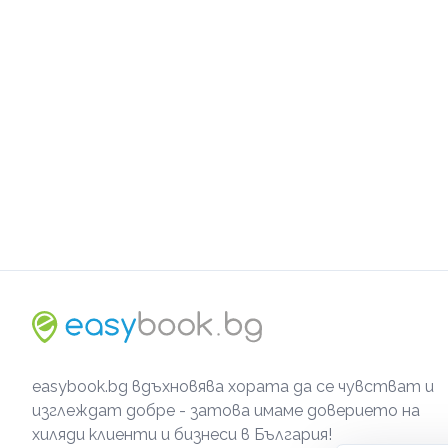
easybook.bg вдъхновява хората да се чувстват и
изглеждат добре - затова имаме доверието на
хиляди клиенти и бизнеси в България!