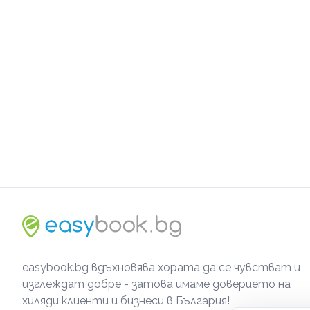
easybook.bg вдъхновява хората да се чувстват и
изглеждат добре - затова имаме доверието на
хиляди клиенти и бизнеси в България!