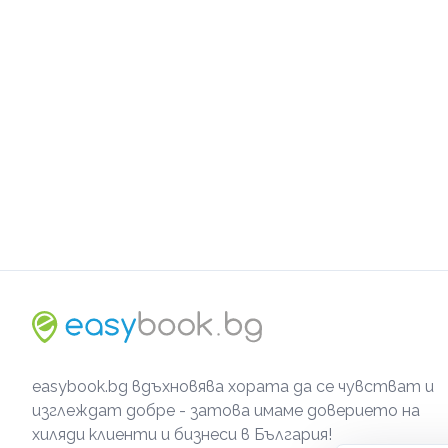
easybook.bg вдъхновява хората да се чувстват и
изглеждат добре - затова имаме доверието на
хиляди клиенти и бизнеси в България!