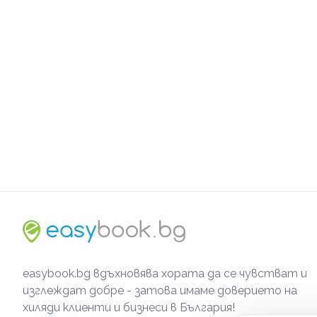
easybook.bg вдъхновява хората да се чувстват и
изглеждат добре - затова имаме доверието на
хиляди клиенти и бизнеси в България!