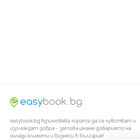
easybook.bg вдъхновява хората да се чувстват и
изглеждат добре - затова имаме доверието на
хиляди клиенти и бизнеси в България!