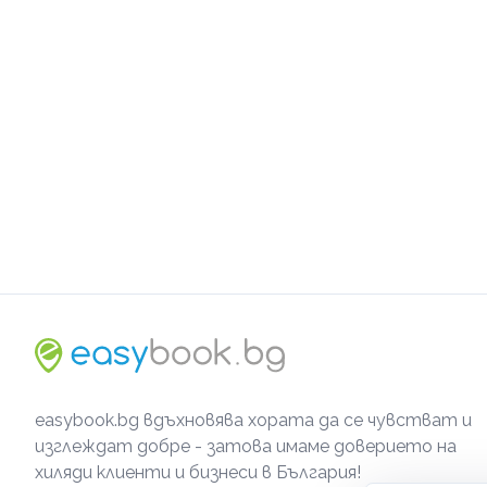
easybook.bg вдъхновява хората да се чувстват и
изглеждат добре - затова имаме доверието на
хиляди клиенти и бизнеси в България!