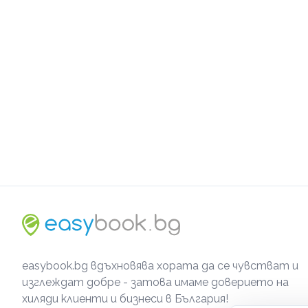
easybook.bg вдъхновява хората да се чувстват и
изглеждат добре - затова имаме доверието на
хиляди клиенти и бизнеси в България!