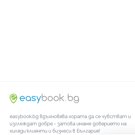
easybook.bg вдъхновява хората да се чувстват и
изглеждат добре - затова имаме доверието на
хиляди клиенти и бизнеси в България!