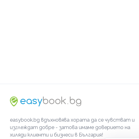
easybook.bg вдъхновява хората да се чувстват и
изглеждат добре - затова имаме доверието на
хиляди клиенти и бизнеси в България!