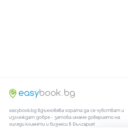
easybook.bg вдъхновява хората да се чувстват и
изглеждат добре - затова имаме доверието на
хиляди клиенти и бизнеси в България!