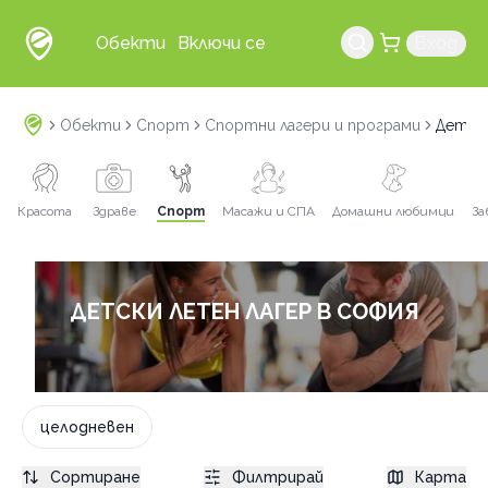
Обекти
Включи се
Вход
Обекти
Спорт
Спортни лагери и програми
Детски
Красота
Здраве
Спорт
Масажи и СПА
Домашни любимци
За
ДЕТСКИ ЛЕТЕН ЛАГЕР В СОФИЯ
целодневен
Сортиране
Филтрирай
Карта