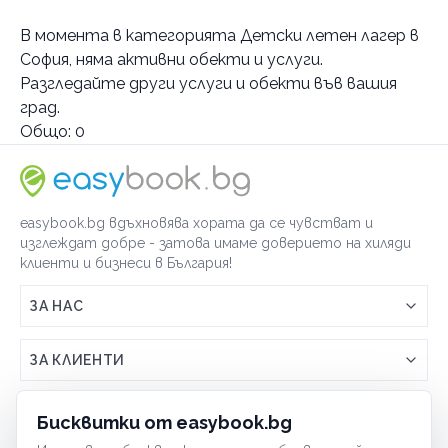
Услуги
В момента в
категорията Детски летен лагер в
Детски летен лагер
София
, няма активни обекти и услуги.
целодневен
Разгледайте други услуги и обекти във вашия
град.
Спортен лагер
Общо:
0
на планина
Категории
Бойни изкуства
easybook.bg вдъхновява хората да се чувстват и
Кондиционни тренировки
изглеждат добре - затова имаме доверието на хиляди
Групови тренировки
клиенти и бизнеси в България!
Тенис на маса
ЗА НАС
Шах
Връзка с easybook.bg
Бокс
ЗА КЛИЕНТИ
Как работи easybook
Танци
Общи условия
ЗА ТЪРГОВЦИ
Фитнес
Бисквитки от easybook.bg
Често задавани въпроси
Условия за ползване