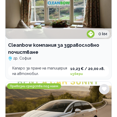
0
км
Cleanbow компания за здравословно
почистване
гр. София
Капаро за пране на тапицерия
10,23 € / 20,00 лв.
на автомобил
избери
Rent a car Sunny
Превозни средства под наем