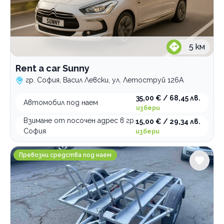
5
км
Rent a car Sunny
гр. София, Васил Левски, ул. Летоструй 126А
35,00 € / 68,45 лв.
Автомобил под наем
избери
Взимане от посочен адрес в гр.
15,00 € / 29,34 лв.
София
избери
Smartmoto
Превозни средства под наем