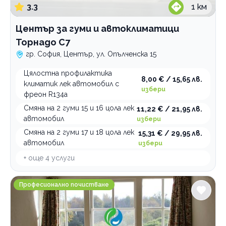
3.3
1
км
Център за гуми и автоклиматици
Торнадо С7
гр. София, Център, ул. Опълченска 15
Цялостна профилактика
8,00 € / 15,65 лв.
климатик лек автомобил с
избери
фреон R134a
Смяна на 2 гуми 15 и 16 цола лек
11,22 € / 21,95 лв.
автомобил
избери
Смяна на 2 гуми 17 и 18 цола лек
15,31 € / 29,95 лв.
автомобил
избери
+ още
4
услуги
Cleanbow компания за здравословно почистване
Професионално почистване