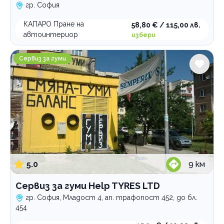
гр. София
КАПАРО Пране на
58,80 € / 115,00 лв.
автоинтериор
избери
Сервиз за гуми Help TYRES LTD
Сервиз за гуми
5.0
9
км
Сервиз за гуми Help TYRES LTD
гр. София, Младост 4, ап. трафопост 452, до бл.
454