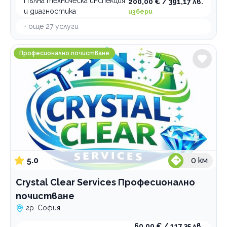
Пълна техническа инспекция
200,00 € / 391,17 лв.
и диагностика
избери
+ още
27
услуги
Crystal Clear Services Професионално почистване
Професионално почистване
5.0
0
км
Crystal Clear Services Професионално
почистване
гр. София
60,00 € / 117,35 лв.