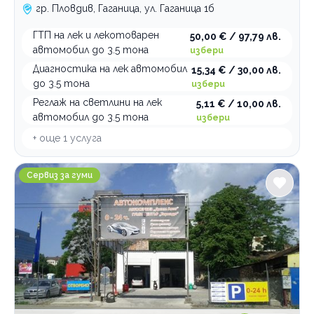
гр. Пловдив, Гаганица, ул. Гаганица 1б
ГТП на лек и лекотоварен
50,00 € / 97,79 лв.
автомобил до 3.5 тона
избери
Диагностика на лек автомобил
15,34 € / 30,00 лв.
до 3.5 тона
избери
Реглаж на светлини на лек
5,11 € / 10,00 лв.
автомобил до 3.5 тона
избери
+ още
1
услуга
Център за гуми и автоклиматици Торнадо С7
Сервиз за гуми