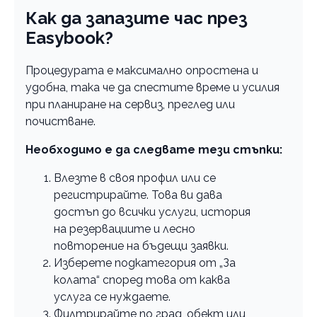
Как да запазите час през
Easybook?
Процедурата е максимално опростена и
удобна, така че да спестите време и усилия
при планиране на сервиз, преглед или
почистване.
Необходимо е да следвате тези стъпки:
Влезте в своя профил или се
регистрирайте. Това ви дава
достъп до всички услуги, история
на резервациите и лесно
повторение на бъдещи заявки.
Изберете подкатегория от „За
колата“ според това от каква
услуга се нуждаете.
Филтрирайте по град, обект или