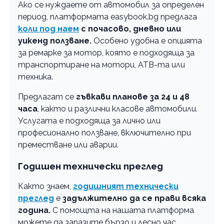
Ако се нуждаете от автомобил за определен
период, платформата easybook.bg предлага
коли под наем
с почасово, дневно или
уикенд ползване.
Особено удобна е опцията
за ремарке за мотор, която е подходяща за
транспортиране на мотори, АТВ-та или
техника.
Предлагат се
гъвкави планове за 24 и 48
часа
, както и различни класове автомобили.
Услугата е подходяща за лично или
професионално ползване, включително при
преместване или аварии.
Годишен технически преглед
Както знаем,
годишният технически
преглед
е
задължително да се прави всяка
година.
С помощта на нашата платформа
можете да запазите бързо и лесно час