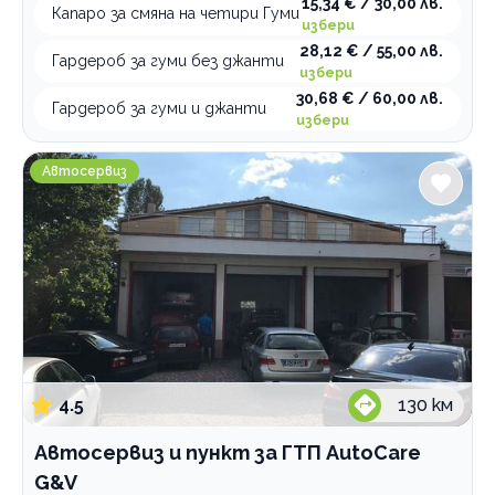
15,34 € / 30,00 лв.
Капаро за смяна на четири Гуми
избери
28,12 € / 55,00 лв.
Гардероб за гуми без джанти
избери
30,68 € / 60,00 лв.
Гардероб за гуми и джанти
избери
Автосервиз и пункт за ГТП AutoCare G&V
Автосервиз
4.5
130
км
Автосервиз и пункт за ГТП AutoCare
G&V