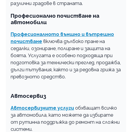
различни градове в страната.
Професионално почистване на
автомобили
Професионалното външно и вътрешно
почистване
включва дълбоко пране на
седалки, озониране, полиране и защита на
боята. Услугата е особено подходяща при
подготовка за технически преглед, продажба,
дълги пътувания, както и за редовна грижа за
превозното средство.
Автосервиз
Автосервизните услуги
обхващат всичко
за автомобила, като можете да избирате
от рутинна поддръжка до ремонт на сложни
системи.