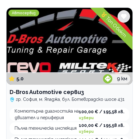
Категории
D-Bros Automotive сервиз
Автосервиз
Професионално почистване автомобили
Топ Обект
Автосервиз
Годишен технически преглед
Превозни средства под наем
Пътна помощ
Сервиз за гуми
5.0
9
км
По домовете
D-Bros Automotive сервиз
гр. София, м. Япаджа, бул. Ботевградско шосе 431
Компютърна диагностика на
100,00 € / 195,58 лв.
двигател и периферия
избери
100,00 € / 195,58 лв.
Пълна техническа инспекция
избери