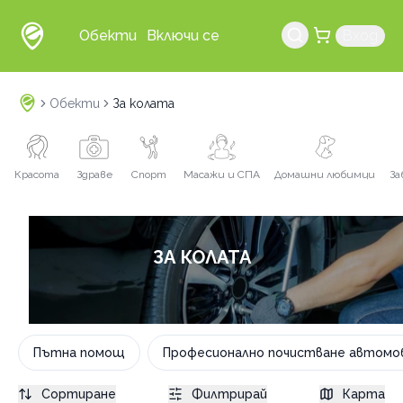
Обекти
Включи се
Вход
Обекти
За колата
Красота
Здраве
Спорт
Масажи и СПА
Домашни любимци
За
ЗА КОЛАТА
Пътна помощ
Професионално почистване автомо
Сортиране
Филтрирай
Карта