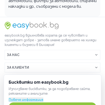
автомобили, филтри за автомобили, спирачни
накладки и др., съобразени с модела ви.
easybook.bg вдъхновява хората да се чувстват и
изглеждат добре - затова имаме доверието на хиляди
клиенти и бизнеси в България!
ЗА НАС
Връзка с easybook.bg
ЗА КЛИЕНТИ
Как работи easybook
Общи условия
ЗА ТЪРГОВЦИ
Бисквитки от easybook.bg
Често задавани въпроси
Условия за ползване
Използваме бисквитки, за да подобряваме сайта,
Включи бизнеса си
ОБЩИ
рекламите и анализите.
GDPR политика
Управлявай ефективно с easybook
Повече информация
Бисквитки