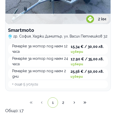
2
км
Smartmoto
гр. София, Хаджи Димитър, ул. Васил Петлешков 32
Ремарке за мотор под наем 12
15,34 € / 30,00 лв.
часа
избери
Ремарке за мотор под наем 24
17,90 € / 35,00 лв.
часа
избери
Ремарке за мотор под наем 2
25,56 € / 50,00 лв.
дни
избери
+ още
5
услуги
1
2
Общо:
17