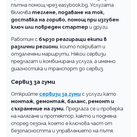
пътна помощ чрез easybook.bg. Услугата
включва
теглене, подаване на ток,
доставка на гориво, помощ при изгубен
ключ или повреден стартер
и други.
Работим с
бързо реагиращи екипи в
различни региони
, които покриват и
отдалечени маршрути. Някои сервизи
предлагат и комбинирана услуга, а именно
диагностика и транспорт до сервиз.
Сервиз за гуми
Открийте
сервизи за гуми
с услуги като
монтаж, демонтаж, баланс, ремонт и
съхранение на гуми.
Предлага се и проверка
на налягане и протектор, както и подмяна
според сезона, което е ключова част от
безопасността и управлението на пътя.