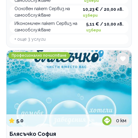
самообслужване
избери
Основен пакет Сервиз на
10,23 € / 20,00 лв.
самообслужване
избери
Икономичен пакет Сервиз на
5,11 € / 10,00 лв.
самообслужване
избери
+ още
3
услуги
Блясъчко София
Професионално почистване
5.0
0
км
Блясъчко София