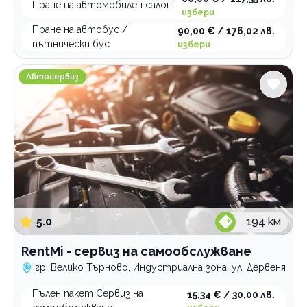
Пране на автомобилен салон
избери
Пране на автобус /
90,00 € / 176,02 лв.
пътнически бус
избери
RentMi - сервиз на самообслужване
Автосервиз
5.0
194
км
RentMi - сервиз на самообслужване
гр. Велико Търново, Индустриална зона, ул. Дервеня
Пълен пакет Сервиз на
15,34 € / 30,00 лв.