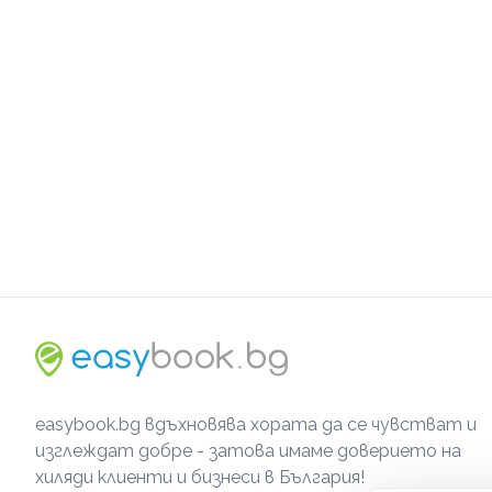
easybook.bg вдъхновява хората да се чувстват и
изглеждат добре - затова имаме доверието на
хиляди клиенти и бизнеси в България!