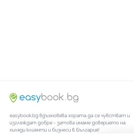
easybook.bg вдъхновява хората да се чувстват и
изглеждат добре - затова имаме доверието на
хиляди клиенти и бизнеси в България!