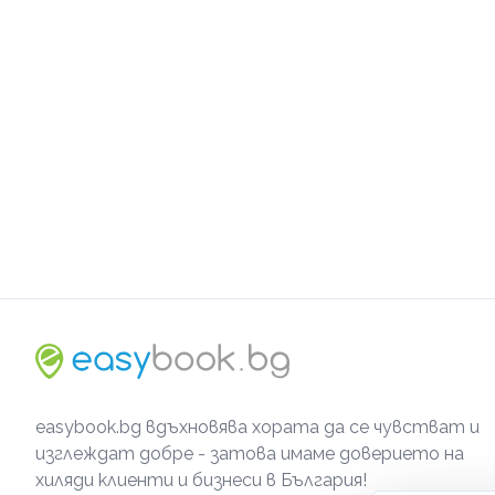
easybook.bg вдъхновява хората да се чувстват и
изглеждат добре - затова имаме доверието на
хиляди клиенти и бизнеси в България!