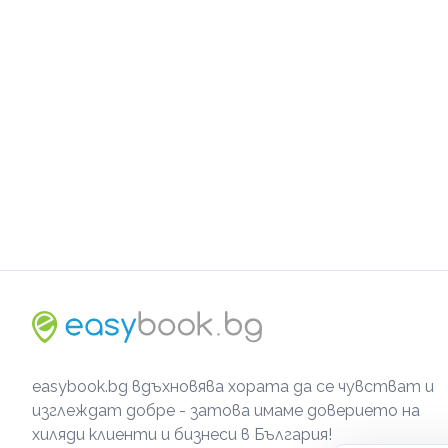
easybook.bg вдъхновява хората да се чувстват и
изглеждат добре - затова имаме доверието на
хиляди клиенти и бизнеси в България!