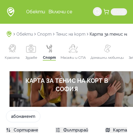
Обекти
Включи се
Вход
Обекти
Спорт
Тенис на корт
Карта за тенис на 
Красота
Здраве
Спорт
Масажи и СПА
Домашни любимци
За
КАРТА ЗА ТЕНИС НА КОРТ В
СОФИЯ
абонамент
Сортиране
Филтрирай
Карта