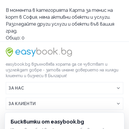
Услуги
В момента в
категорията Карта за тенис на
Закрит тенис корт
корт в София
, няма активни обекти и услуги.
Карта за тенис на корт
резервация
Разгледайте други услуги и обекти във вашия
абонамент
град.
Общо:
0
Открит тенис корт
резервация
Категории
easybook.bg вдъхновява хората да се чувстват и
Бойни изкуства
изглеждат добре - затова имаме доверието на хиляди
Кондиционни тренировки
клиенти и бизнеси в България!
Групови тренировки
ЗА НАС
Тенис на маса
Връзка с easybook.bg
Шах
ЗА КЛИЕНТИ
Бокс
Как работи easybook
Общи условия
ЗА ТЪРГОВЦИ
Танци
Бисквитки от easybook.bg
Често задавани въпроси
Условия за ползване