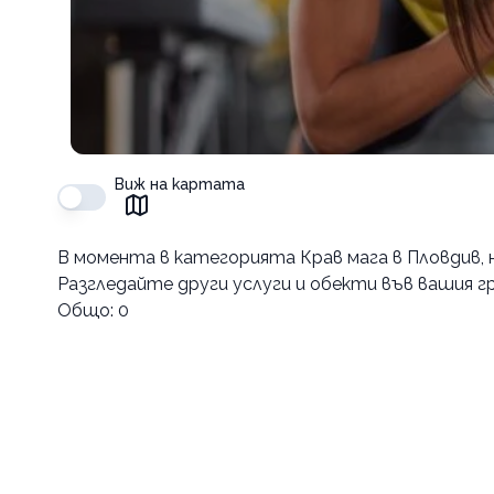
Виж на картата
В момента в
категорията Крав мага в Пловдив
,
Разгледайте други услуги и обекти във вашия гр
Общо:
0