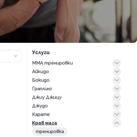
Услуги
MMA тренировки
Айкидо
тренировка
Бокидо
айкидо за възрастни
Граплинг
тренировка
Джиу Джицу
тренировка
Джудо
джиу джицу за деца
Карате
тренировка
тренировка
Крав мага
карате за възрастни
карате за деца
тренировка