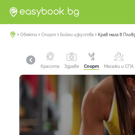
Обекти
Спорт
Бойни изкуства
Крав мага в Плов
Previous slide
Красота
Здраве
Спорт
Масажи и СПА