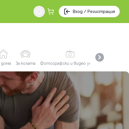
Вход / Регистрация
Next slide
 дома
За колата
Фотографски и видео услуги
Заведения