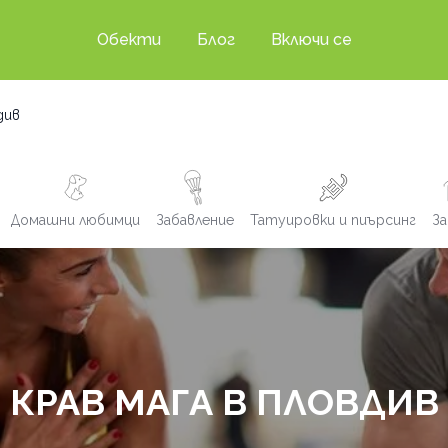
Обекти
Блог
Включи се
див
Домашни любимци
Забавление
Татуировки и пиърсинг
За
КРАВ МАГА В ПЛОВДИВ