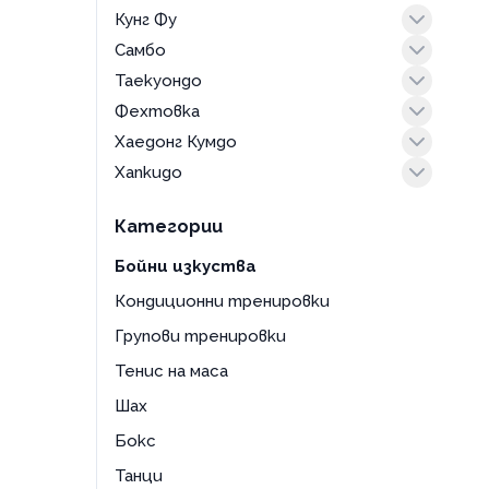
Кунг Фу
Самбо
кунг фу за деца
Таекуондо
бойно самбо тренировка
Фехтовка
таекуондо за деца
Хаедонг Кумдо
тренировка
тренировка
Хапкидо
фехтовка за деца
тренировка
тренировка
Категории
Бойни изкуства
Кондиционни тренировки
Групови тренировки
Тенис на маса
Шах
Бокс
Танци