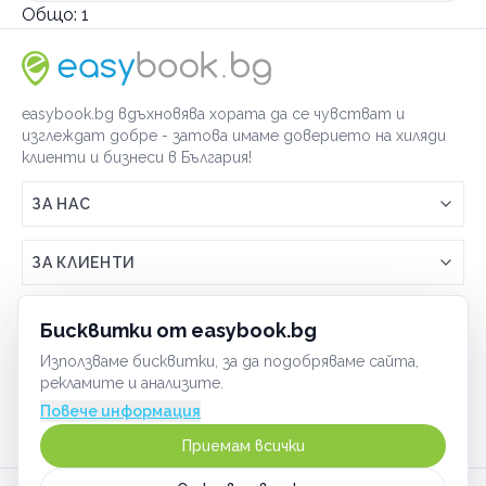
Общо:
1
easybook.bg вдъхновява хората да се чувстват и
изглеждат добре - затова имаме доверието на хиляди
клиенти и бизнеси в България!
ЗА НАС
Връзка с easybook.bg
ЗА КЛИЕНТИ
Как работи easybook
Общи условия
ЗА ТЪРГОВЦИ
Бисквитки от easybook.bg
Често задавани въпроси
Условия за ползване
Използваме бисквитки, за да подобряваме сайта,
Включи бизнеса си
ОБЩИ
рекламите и анализите.
GDPR политика
Управлявай ефективно с easybook
Повече информация
Бисквитки
Сигурност
Приемам всички
Начин на плащане