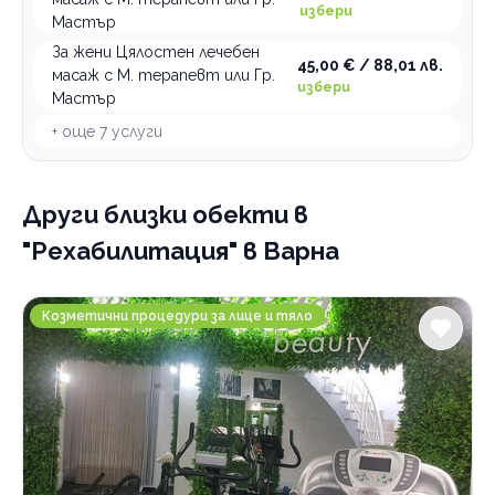
Кинезитерапия
избери
Мастър
Лечебна гимнастика
кинезиология
За жени Цялостен лечебен
Рехабилитатор
кинезиотейпинг
изправителна гимнастика
45,00 € / 88,01 лв.
масаж с М. терапевт или Гр.
избери
Физиотерапия
преглед и консултация
лечение
Мастър
програми и терапии
вторичен преглед
+ още
7
услуги
Категории
програми и терапии
първичен преглед
Психология и психотерапия
Други близки обекти
в
Ортодонтия
"Рехабилитация" в Варна
Грижи за възрастни хора
Интравенозни терапии
Buena Vista Beauty
Козметични процедури за лице и тяло
Логопедични услуги
Имплантолог
Холистична и алтернативна медицина
Лаборатории
Медицински услуги