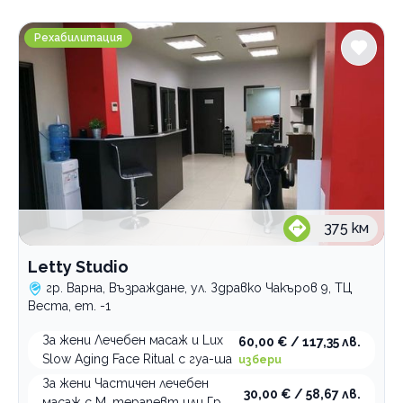
Градове
Letty Studio
София
Рехабилитация
Созопол
к.к. Златни Пясъци
Смолян
Варна
Възраждане
Виж всички
Стара Загора
Велинград
Услуги
375
км
Здравни масажи
Letty Studio
лимфен дренаж
гр. Варна, Възраждане, ул. Здравко Чакъров 9, ТЦ
oстеопатичен масаж
Веста, ет. -1
дълбокотъканен масаж
За жени Лечебен масаж и Lux
60,00 € / 117,35 лв.
лечебни масажи
Slow Aging Face Ritual с гуа-ша
избери
спортни масажи
За жени Частичен лечебен
30,00 € / 58,67 лв.
масаж с М. терапевт или Гр.