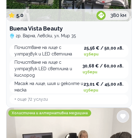
Рехабилитация
Стоматологични услуги
5.0
380
км
Buena Vista Beauty
По домовете
гр. Варна, Левски, ул. Мир 35
Почистване на лице с
25,56 € / 50,00 лв.
ултразвук и LED светлина
избери
Почистване на лице с
30,68 € / 60,00 лв.
ултразвук LED светлина и
избери
кислород
Масаж на лице, шия и деколте и
23,01 € / 45,00 лв.
маска
избери
+ още
72
услуги
Аура Студио Прана
Холистична и алтернативна медицина