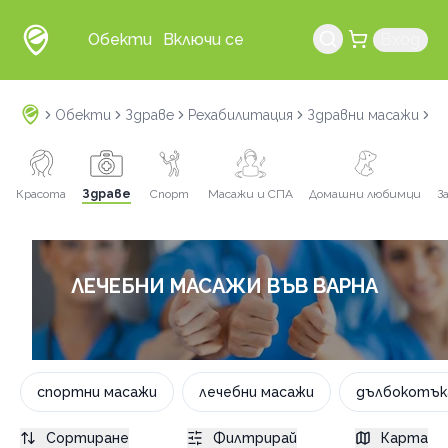
Обекти
Включи се
Вход
Обекти
Здраве
Рехабилитация
Здравни масажи
л
Красота
Здраве
Спорт
Масажи и СПА
Домашни любимци
З
ЛЕЧЕБНИ МАСАЖИ ВЪВ ВАРНА
спортни масажи
лечебни масажи
дълбокотък
Сортиране
Филтрирай
Карта