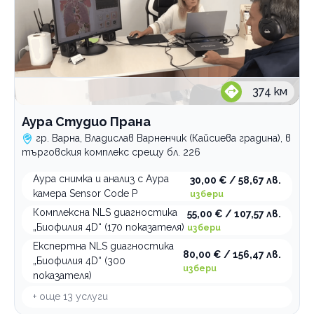
374
км
Аура Студио Прана
гр. Варна, Владислав Варненчик (Кайсиева градина), в
търговския комплекс срещу бл. 226
Аура снимка и анализ с Аура
30,00 € / 58,67 лв.
камера Sensor Code P
избери
Комплексна NLS диагностика
55,00 € / 107,57 лв.
„Биофилия 4D“ (170 показателя)
избери
Експертна NLS диагностика
80,00 € / 156,47 лв.
„Биофилия 4D“ (300
избери
показателя)
+ още
13
услуги