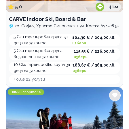
Групови тренировки
5.0
4
км
Тенис на маса
CARVE Indoor Ski, Board & Bar
Шах
гр. София, Христо Смирненски, ул. Коста Лулчев 52
Бокс
5 Ски тренировки група за
104,30 € / 204,00 лв.
Танци
деца на закрито
избери
5 Ски тренировки група
115,55 € / 226,00 лв.
Фитнес
възрастни на закрито
избери
Гимнастика
10 Ски тренировки група за
188,67 € / 369,00 лв.
Катерене
деца на закрито
избери
Спортни лагери и програми
+ още
22
услуги
Спортна стрелба
SNOWBikerz Scoot
Зимни спортове
Плуване
Тенис на корт
Зимни спортове
Футбол