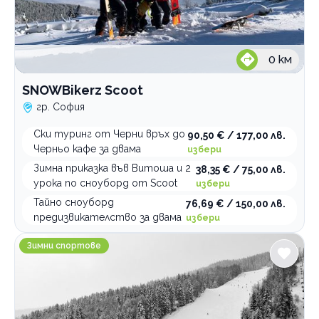
По домовете
0
км
SNOWBikerz Scoot
гр. София
Ски туринг от Черни връх до
90,50 € / 177,00 лв.
Черньо кафе за двама
избери
Зимна приказка във Витоша и 2
38,35 € / 75,00 лв.
урока по сноуборд от Scoot
избери
Тайно сноуборд
76,69 € / 150,00 лв.
предизвикателство за двама
избери
Ски училище София Ски
Зимни спортове