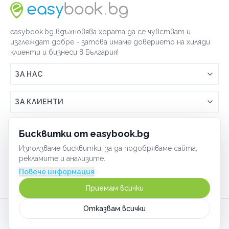
easybook.bg вдъхновява хората да се чувстват и
изглеждат добре - затова имаме доверието на хиляди
клиенти и бизнеси в България!
ЗА НАС
Връзка с easybook.bg
ЗА КЛИЕНТИ
Как работи easybook
Общи условия
ЗА ТЪРГОВЦИ
Бисквитки от easybook.bg
Често задавани въпроси
Условия за ползване
Използваме бисквитки, за да подобряваме сайта,
Включи бизнеса си
ОБЩИ
рекламите и анализите.
GDPR политика
Управлявай ефективно с easybook
Повече информация
Бисквитки
Сигурност
Приемам всички
Начин на плащане
Отказвам всички
Карта на сайта
©
2026
Всички права запазени.