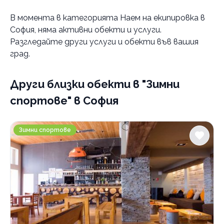
Градове
В момента в
категорията Наем на екипировка в
Боровец
София
, няма активни обекти и услуги.
Банско
Разгледайте други услуги и обекти във вашия
град.
Услуги
Наем на екипировка
Други близки обекти
в "Зимни
ски или сноуборд
спортове" в София
Сервиз на ски и сноуборд оборудване
Ски туринг
заточване на кант
CARVE Indoor Ski, Board & Bar
Ски уроци
Зимни спортове
основен сервиз
Витоша
Сноуборд уроци
пълен сервиз
в група
Сноукайт уроци
топла вакса
индивидуален
в група
индивидуален
в група
Категории
индивидуален
Бойни изкуства
Кондиционни тренировки