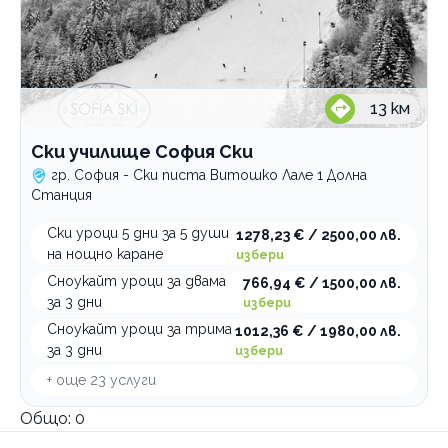
13
км
Ски училище София Ски
гр. София - Ски писта Витошко Лале 1 Долна
Станция
Ски уроци 5 дни за 5 души
1278,23 € / 2500,00 лв.
на нощно каране
избери
Сноукайт уроци за двама
766,94 € / 1500,00 лв.
за 3 дни
избери
Сноукайт уроци за трима
1012,36 € / 1980,00 лв.
за 3 дни
избери
+ още
23
услуги
Общо:
0