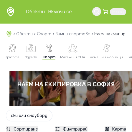
Обекти
Включи се
Вход
Обекти
Спорт
Зимни спортове
Наем на екипиров
Красота
Здраве
Спорт
Масажи и СПА
Домашни любимци
За
НАЕМ НА ЕКИПИРОВКА В СОФИЯ
ски или сноуборд
Сортиране
Филтрирай
Карта