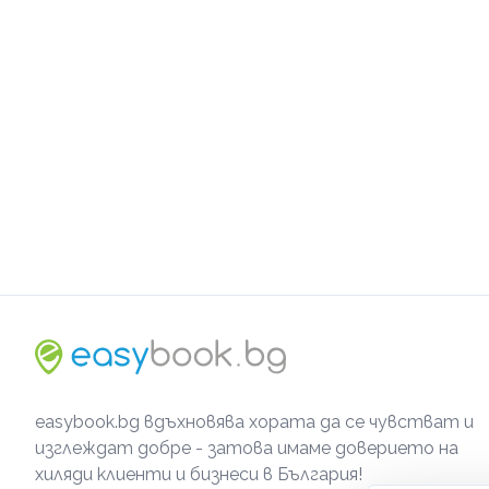
easybook.bg вдъхновява хората да се чувстват и
изглеждат добре - затова имаме доверието на
хиляди клиенти и бизнеси в България!