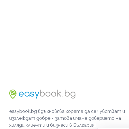
easybook.bg вдъхновява хората да се чувстват и
изглеждат добре - затова имаме доверието на
хиляди клиенти и бизнеси в България!