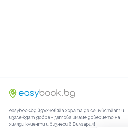
easybook.bg вдъхновява хората да се чувстват и
изглеждат добре - затова имаме доверието на
хиляди клиенти и бизнеси в България!