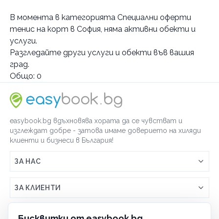
Услуги
В момента в
категорията Специални оферти
Специални оферти тенис на корт
тенис на корт в София
, няма активни обекти и
резервация
услуги.
Категории
Разгледайте други услуги и обекти във вашия
град.
По домовете
Общо:
0
easybook.bg вдъхновява хората да се чувстват и
изглеждат добре - затова имаме доверието на хиляди
клиенти и бизнеси в България!
ЗА НАС
Връзка с easybook.bg
ЗА КЛИЕНТИ
Как работи easybook
Общи условия
ЗА ТЪРГОВЦИ
Бисквитки от easybook.bg