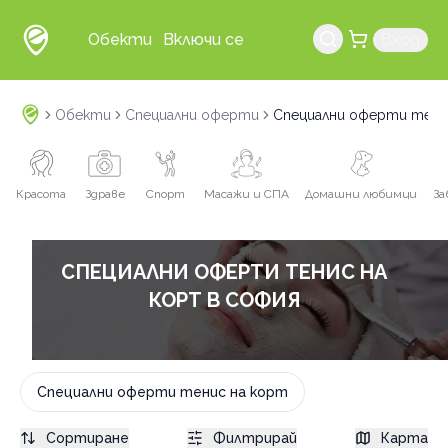
Обекти
Включи се
Вход
Обекти
Специални оферти
Специални оферти тени
Красота
Здраве
Спорт
Масажи и СПА
Домашни любимци
За
СПЕЦИАЛНИ ОФЕРТИ ТЕНИС НА
КОРТ В СОФИЯ
Специални оферти тенис на корт
Сортиране
Филтрирай
Карта