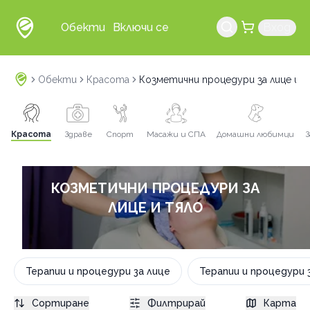
Обекти
Включи се
Вход
Обекти
Красота
Козметични процедури за лице и 
Красота
Здраве
Спорт
Масажи и СПА
Домашни любимци
З
КОЗМЕТИЧНИ ПРОЦЕДУРИ ЗА
ЛИЦЕ И ТЯЛО
Терапии и процедури за лице
Терапии и процедури 
Сортиране
Филтрирай
Карта