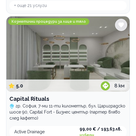
+ още
21
услуги
Capital Rituals
Козметични процедури за лице и тяло
5.0
8
км
Capital Rituals
гр. София, 7-ми 11-ти километър, бул. Цариградско
шосе 90, Capital Fort - Бизнес център (партер вляво
след кафето)
99,00 € / 193,63 лв.
Active Drainage
избери