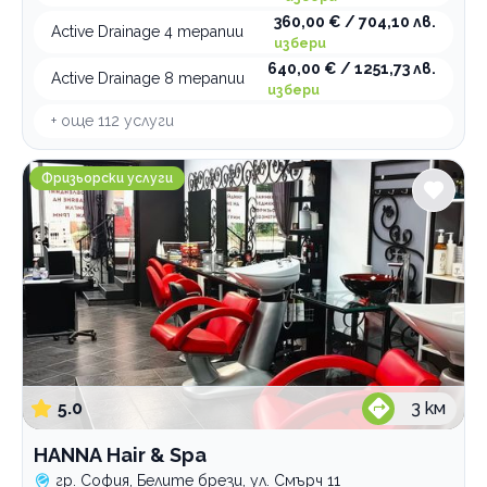
360,00 € / 704,10 лв.
Active Drainage 4 терапии
избери
640,00 € / 1251,73 лв.
Active Drainage 8 терапии
избери
+ още
112
услуги
HANNА Hair & Spa
Фризьорски услуги
5.0
3
км
HANNА Hair & Spa
гр. София, Белите брези, ул. Смърч 11