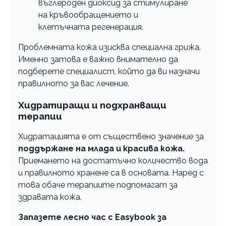
въглероден диоксид за стимулиране
на кръвообращението и
клетъчната регенерация.
Проблемната кожа изисква специална грижа.
Именно затова е важно внимателно да
подберете специалист, който да ви назначи
правилното за вас лечение.
Хидратиращи и подхранващи
терапии
Хидратацията е от съществено значение за
поддържане на млада и красива кожа.
Приемането на достатъчно количество вода
и правилното хранене са в основата. Наред с
това обаче терапиите подпомагат за
здравата кожа.
Запазете лесно час с Easybook за