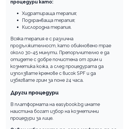
процедури като:
Хидратираща терапия;
Подхранваща терапия;
Кислородна терапия.
Всяка терапия е с различна
продължителност, като обикновено трае
около 30-45 минути. Препоръчително е да
отидете с добре почистена от грим и
козметика кожа, а след процедурата да
използвате кремове с висок SPF и да
избягвате грим за поне 24 часа.
Други процедури
В платформата на easybook.bg имате
наистина богат избор на козметични
процедури за лице.