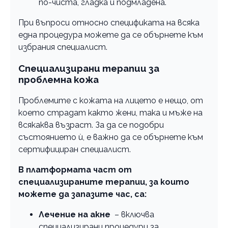
по-чиста, гладка и подмладена.
При въпроси относно спецификата на всяка
една процедура можете да се обърнете към
избрания специалист.
Специализирани терапии за
проблемна кожа
Проблемите с кожата на лицето е нещо, от
което страдат както жени, така и мъже на
всякаква възраст. За да се подобри
състоянието ѝ, е важно да се обърнете към
сертифициран специалист.
В платформата част от
специализираните терапии, за които
можете да запазите час, са:
Лечение на акне
– включва
специализирани процедури за