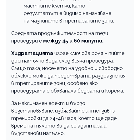
мастните клетки, като
резултатът е видимо намаляване
на мазнините в третираните зони.
Средната продължителност на тези
процедури е
между 45 и 60 минути.
Хидратацията
играе ключова роля – пийте
достатъчно вода след всяка процедура.
Също така, носенето на удобно и свободно
облекло може да предотврати раздразнения
в третираните зони, особено ако
процедурата е обхванала бедрата и корема.
За максимален ефект и бързо
възстановяване, избягвайте интензивни
тренировки за 24-48 часа, което ще даде
време на тялото ви да се адаптира и
възстанови напълно.