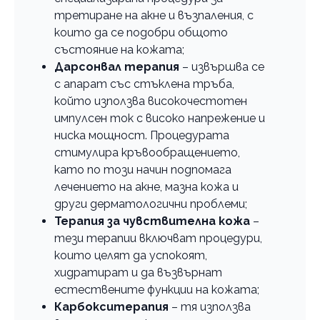
третиране на акне и възпаления, с
които да се подобри общото
състояние на кожата;
Дарсонвал терапия
– извършва се
с апарат със стъклена тръба,
който използва високочестотен
импулсен ток с високо напрежение и
ниска мощност. Процедурата
стимулира кръвообращението,
като по този начин подпомага
лечението на акне, мазна кожа и
други дерматологични проблеми;
Терапия за чувствителна кожа
–
тези терапии включват процедури,
които целят да успокоят,
хидратират и да възвърнат
естествените функции на кожата;
Карбокситерапия
– тя използва