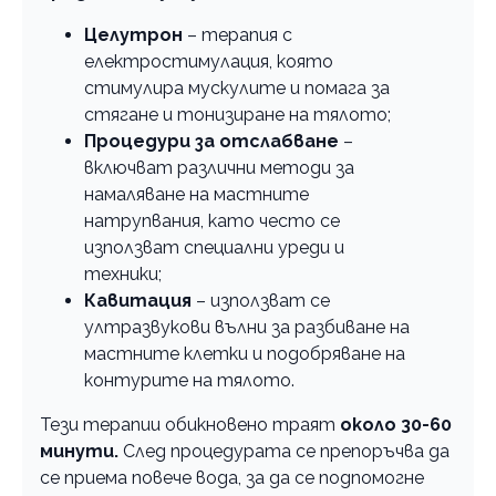
Целутрон
– терапия с
електростимулация, която
стимулира мускулите и помага за
стягане и тонизиране на тялото;
Процедури за отслабване
–
включват различни методи за
намаляване на мастните
натрупвания, като често се
използват специални уреди и
техники;
Кавитация
– използват се
ултразвукови вълни за разбиване на
мастните клетки и подобряване на
контурите на тялото.
Тези терапии обикновено траят
около 30-60
минути.
След процедурата се препоръчва да
се приема повече вода, за да се подпомогне