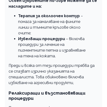
Освен изброените по-горе можете да се
насладите и на:
Терапия за околоочен контур
–
помага за намаляване на фините
линии и тъмните кръгове около
очите;
Избелващи процедури
– включва
процедури за лечение на
пигментните петна и изравняване
на тена на кожата.
Преди и всяка от тези процедури трябва да
се спазват изрично указанията на
специалиста. Това обикновено включва
избягване на агресивни продукти,
Релаксиращи и възстановяващи
процедури