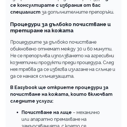
се консултирате с избрания от вас
специалист
за допълнителните препоръки.
Процедури за дълбоко почистване и
третиране на кожата
Процедурите за дълбоко почистване
обикновено отнемат между 30 и 60 минути.
Не се препоръчва използването на агресивни
козметични продукти преди процедура. След
нея трябва да се избягва излагане на слънце и
да се нанася слънцезащита.
В Easybook ще откриете процедури за
почистване на кожата, които включват
следните услуги:
Почистване на лице
– механично
или апаратно премахване на
замърсяванията, с което се