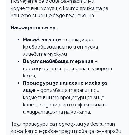
Поглезете се с още фантастични
козметични услуги, с които грижата за
вашето лице ще бъде пълноценна.
Насладете се на:
Масаж на лице
– стимулира
кръвообращението и отпуска
лицевите мускули;
Възстановяваща терапия
–
подходяща за стресирана и уморена
кожа;
Процедури за нанасяне маска за
лице
– допълваща терапия при
козметичните процедури за лице,
които подпомагат ексфолиацията
и хидратацията на кожата.
Тези процедури са подходящи за всеки тип
кожа, като е добре преди това да се направи