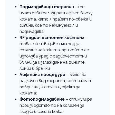
Подмладяващи терапии
– те
имат ревитализиращ ефект върху
кожата, като я правят по-свежа и
сияйна, което неминуемо я и
подмладява;
RF радиочестотен лифтинг
–
това е неинвазивен метод за
стягане на кожата, при който се
използва уред с радиочестотни
вълни за изглаждане на фините
линии и бръчки;
Лифтинг процедури
– включва
различен вид терапии, които имат
повдигащ и стягащ ефект за
кожата;
Фотоподмладяване
– стимулира
производството на колаген за
гладка и сияйна кожа.