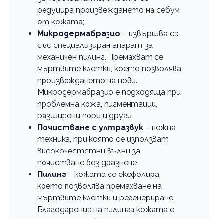
редуцира произвеждането на себум
от кожата;
Микродермабразио
– извършва се
със специализиран апарат за
механичен пилинг. Премахват се
мъртвите клетки, което позволява
произвеждането на нови.
Микродермабразио е подходяща при
проблемна кожа, пигментации,
разширени пори и други;
Почистване с ултразвук
– нежна
техника, при която се използват
високочестотни вълни за
почистване без дразнене
Пилинг
– кожата се ексфолира,
което позволява премахване на
мъртвите клетки и регенериране.
Благодарение на пилинга кожата е