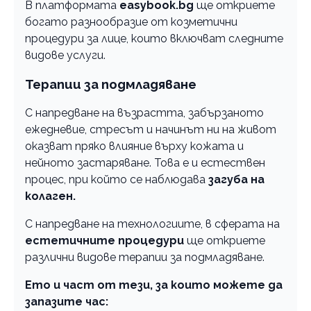
В платформата
easybook.bg
ще откриете
богато разнообразие от козметични
процедури за лице, които включват следните
видове услуги.
Терапии за подмладяване
С напредване на възрастта, забързаното
ежедневие, стресът и начинът ни на живот
оказват пряко влияние върху кожата и
нейното застаряване. Това е и естествен
процес, при който се наблюдава
загуба на
колаген.
С напредване на технологиите, в сферата на
естетичните процедури
ще откриете
различни видове терапии за подмладяване.
Ето и част от тези, за които можете да
запазите час: