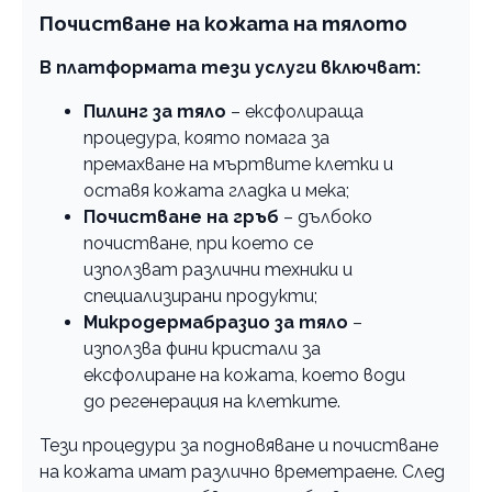
Почистване на кожата на тялото
В платформата тези услуги включват:
Пилинг за тяло
– ексфолираща
процедура, която помага за
премахване на мъртвите клетки и
оставя кожата гладка и мека;
Почистване на гръб
– дълбоко
почистване, при което се
използват различни техники и
специализирани продукти;
Микродермабразио за тяло
–
използва фини кристали за
ексфолиране на кожата, което води
до регенерация на клетките.
Тези процедури за подновяване и почистване
на кожата имат различно времетраене. След