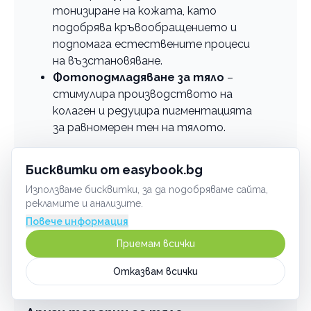
тонизиране на кожата, като
подобрява кръвообращението и
подпомага естествените процеси
на възстановяване.
Фотоподмладяване за тяло
–
стимулира производството на
колаген и редуцира пигментацията
за равномерен тен на тялото.
Терапиите продължават между 30 и 45
Бисквитки от easybook.bg
минути в зависимост от третираната
зоната.
Използваме бисквитки, за да подобряваме сайта,
рекламите и анализите.
Препоръчително е преди процедурата да се
Повече информация
избягва употребата на мазни кремове и масла
Приемам всички
върху кожата. След процедурата е добре
да
се увеличи приемът на вода
и да се
Отказвам всички
избягват горещи бани.