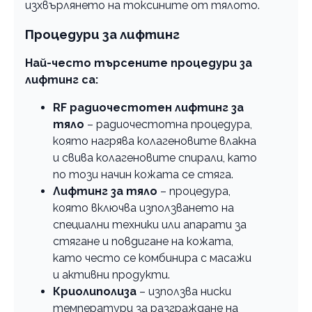
изхвърлянето на токсините от тялото.
Процедури за лифтинг
Най-често търсените процедури за
лифтинг са:
RF радиочестотен лифтинг за
тяло
– радиочестотна процедура,
която нагрява колагеновите влакна
и свива колагеновите спирали, като
по този начин кожата се стяга.
Лифтинг за тяло
– процедура,
която включва използването на
специални техники или апарати за
стягане и повдигане на кожата,
като често се комбинира с масажи
и активни продукти.
Криолиполиза
– използва ниски
температури за разграждане на