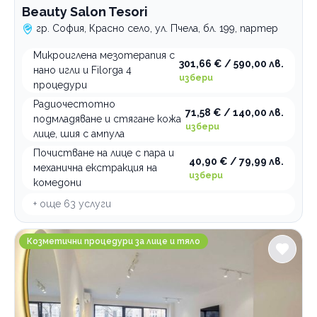
Beauty Salon Tesori
гр. София, Красно село, ул. Пчела, бл. 199, партер
Микроиглена мезотерапия с
301,66 € / 590,00 лв.
нано игли и Filorga 4
избери
процедури
Радиочестотно
71,58 € / 140,00 лв.
подмладяване и стягане кожа
избери
лице, шия с ампула
Почистване на лице с пара и
40,90 € / 79,99 лв.
механична екстракция на
избери
комедони
+ още
63
услуги
Beauty Space MERAKI SPOT
Козметични процедури за лице и тяло