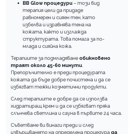
BB Glow процедури
– този вид
терапия цели да придаде
равномерен и сияен тен, като
избелва и изравнява тена на
кожата, както и изглажда
структурата. Това помага за по-
млада и сияйна кожа.
Терапиите за подмладяване
обикновено
траят около 45-60 минути
.
Препоръчително е преди процедурата
кожата да бъде добре почистена и да се
избягват тежки козметични продукти.
След терапиите е добре да се използва
хидратиращ крем и да се избягват пряка
слънчева светлина и сауна в първите 24 часа.
Съветваме ви винаги преди и след
извършването на определена процедура
да