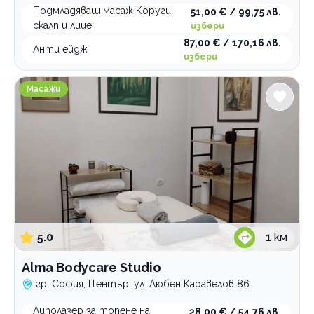
Подмладяващ масаж Коруги
51,00 € / 99,75 лв.
скалп и лице
избери
87,00 € / 170,16 лв.
Анти ейдж
избери
Alma Bodycare Studio
Масажи
5.0
1
км
Alma Bodycare Studio
гр. София, Център, ул. Любен Каравелов 86
Липолазер за топене на
28,00 € / 54,76 лв.