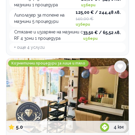
мазнини 1 процедура
избери
125,00 € / 244,48 лв.
Липолазер за топене на
140,00 €
мазнини 5 процедури
избери
Стягане и изгаряне на мазнини с
33,50 € / 65,52 лв.
RF 4 зони 1 процедура
избери
+ още
4
услуги
Beauty Salon Tesori
Козметични процедури за лице и тяло
5.0
4
км