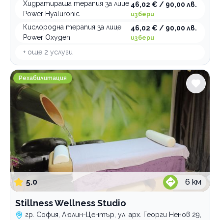
Хидратираща терапия за лице
46,02 € / 90,00 лв.
Power Hyaluronic
избери
Кислородна терапия за лице
46,02 € / 90,00 лв.
Power Oxygen
избери
+ още
2
услуги
Stillness Wellness Studio
Рехабилитация
5.0
6
км
Stillness Wellness Studio
гр. София, Люлин-Център, ул. арх. Георги Ненов 29,