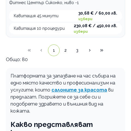
Фитнес Център Сиконко, ниво -1
30,68 € / 60,00 лв.
Кавитация 45 минути
избери
230,08 € / 450,00 лв.
Кавитация 10 процедури
избери
1
2
3
Общо:
80
Платформата за запазване на час събира на
едно място качество и професионализъм на
услугите, които
салоните за красота
ви
предлагат. Погрижете се за себе си и
подобрете здравето и външния вид на
кожата.
Какво представляват