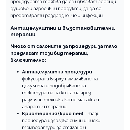
процедурата трябва да се избягват горещи
душове и агресивни продукти, за да се
предотврати раздразнение и инфекции.
Антицелулитни и възстановителни
терапии
Много от салоните за процедури за тяло
предлагат този вид терапии,
включително:
Антицелулитни процедури
–
фокусирани върху намаляване на
целулита и подобряване на
текстурата на кожата чрез
различни техники като масажи и
апаратни терапии.
Криотерапия (крио пен)
- тази
процедура използва силни и ниски
температури за стягане и