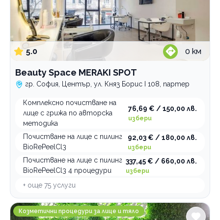
5.0
0
км
Beauty Space MERAKI SPOT
гр. София, Център, ул. Княз Борис I 108, партер
Комплексно почистване на
76,69 € / 150,00 лв.
лице с грижа по авторска
избери
методика
Почистване на лице с пилинг
92,03 € / 180,00 лв.
BioRePeelCl3
избери
Почистване на лице с пилинг
337,45 € / 660,00 лв.
BioRePeelCl3 4 процедури
избери
+ още
75
услуги
Buena Vista Beauty
Козметични процедури за лице и тяло