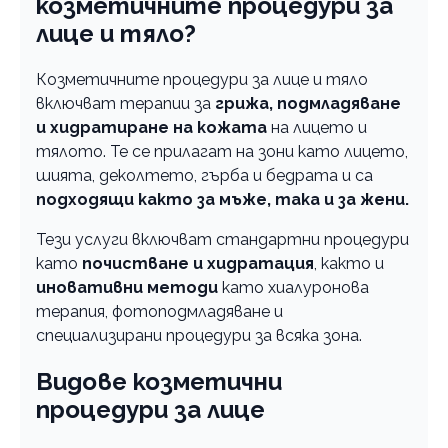
козметичните процедури за
лице и тяло?
Козметичните процедури за лице и тяло
включват терапии за
грижа, подмладяване
и хидратиране на кожата
на лицето и
тялото. Те се прилагат на зони като лицето,
шията, деколтето, гърба и бедрата и са
подходящи както за мъже, така и за жени.
Тези услуги включват стандартни процедури
като
почистване и хидратация
, както и
иновативни методи
като хиалуронова
терапия, фотоподмладяване и
специализирани процедури за всяка зона.
Видове козметични
процедури за лице