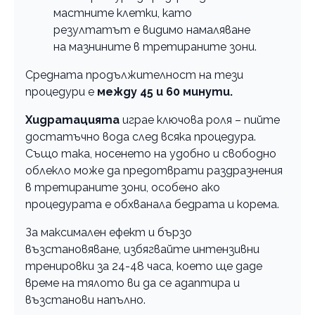
мастните клетки, като
резултатът е видимо намаляване
на мазнините в третираните зони.
Средната продължителност на тези
процедури е
между 45 и 60 минути.
Хидратацията
играе ключова роля – пийте
достатъчно вода след всяка процедура.
Също така, носенето на удобно и свободно
облекло може да предотврати раздразнения
в третираните зони, особено ако
процедурата е обхванала бедрата и корема.
За максимален ефект и бързо
възстановяване, избягвайте интензивни
тренировки за 24-48 часа, което ще даде
време на тялото ви да се адаптира и
възстанови напълно.