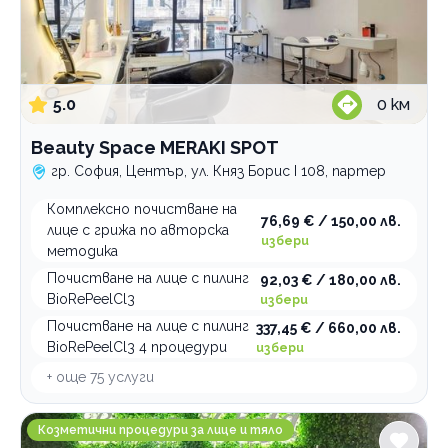
5.0
0
км
Beauty Space MERAKI SPOT
гр. София, Център, ул. Княз Борис I 108, партер
Комплексно почистване на
76,69 € / 150,00 лв.
лице с грижа по авторска
избери
методика
Почистване на лице с пилинг
92,03 € / 180,00 лв.
BioRePeelCl3
избери
Почистване на лице с пилинг
337,45 € / 660,00 лв.
BioRePeelCl3 4 процедури
избери
+ още
75
услуги
Buena Vista Beauty
Козметични процедури за лице и тяло