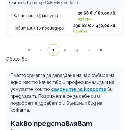
Фитнес Център Сиконко, ниво -1
30,68 € / 60,00 лв.
Кавитация 45 минути
избери
230,08 € / 450,00 лв.
Кавитация 10 процедури
избери
1
2
3
Общо:
80
Платформата за запазване на час събира на
едно място качество и професионализъм на
услугите, които
салоните за красота
ви
предлагат. Погрижете се за себе си и
подобрете здравето и външния вид на
кожата.
Какво представляват