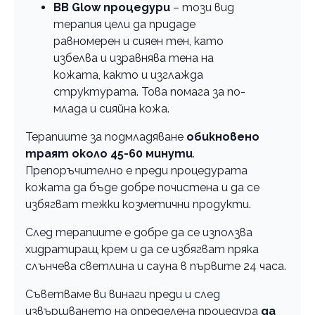
BB Glow процедури
– този вид
терапия цели да придаде
равномерен и сияен тен, като
избелва и изравнява тена на
кожата, както и изглажда
структурата. Това помага за по-
млада и сияйна кожа.
Терапиите за подмладяване
обикновено
траят около 45-60 минути
.
Препоръчително е преди процедурата
кожата да бъде добре почистена и да се
избягват тежки козметични продукти.
След терапиите е добре да се използва
хидратиращ крем и да се избягват пряка
слънчева светлина и сауна в първите 24 часа.
Съветваме ви винаги преди и след
извършването на определена процедура
да