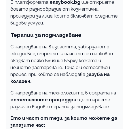
В платформата
easybook.bg
ще откриете
богато разнообразие от козметични
процедури за лице, които включват следните
видове услуги.
Терапии за подмладяване
С напредване на възрастта, забързаното
ежедневие, стресът и начинът ни на живот
оказват пряко влияние върху кожата и
нейното застаряване. Това е и естествен
процес, при който се наблюдава
загуба на
колаген.
С напредване на технологиите, в сферата на
естетичните процедури
ще откриете
различни видове терапии за подмладяване.
Ето и част от тези, за които можете да
запазите час: