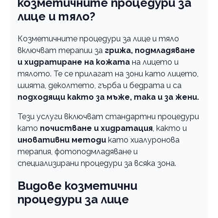
козметичните процедури за
лице и тяло?
Козметичните процедури за лице и тяло
включват терапии за
грижа, подмладяване
и хидратиране на кожата
на лицето и
тялото. Те се прилагат на зони като лицето,
шията, деколтето, гърба и бедрата и са
подходящи както за мъже, така и за жени.
Тези услуги включват стандартни процедури
като
почистване и хидратация
, както и
иновативни методи
като хиалуронова
терапия, фотоподмладяване и
специализирани процедури за всяка зона.
Видове козметични
процедури за лице