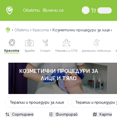
Обекти
Включи се
Вход
Обекти
Красота
Козметични процедури за лице и 
Красота
Здраве
Спорт
Масажи и СПА
Домашни любимци
З
КОЗМЕТИЧНИ ПРОЦЕДУРИ ЗА
ЛИЦЕ И ТЯЛО
Терапии и процедури за лице
Терапии и процедури 
Сортиране
Филтрирай
Карта