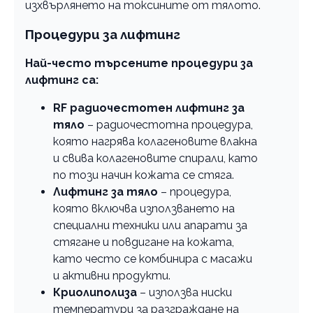
изхвърлянето на токсините от тялото.
Процедури за лифтинг
Най-често търсените процедури за
лифтинг са:
RF радиочестотен лифтинг за
тяло
– радиочестотна процедура,
която нагрява колагеновите влакна
и свива колагеновите спирали, като
по този начин кожата се стяга.
Лифтинг за тяло
– процедура,
която включва използването на
специални техники или апарати за
стягане и повдигане на кожата,
като често се комбинира с масажи
и активни продукти.
Криолиполиза
– използва ниски
температури за разграждане на