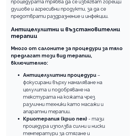
процедурата трябва да се избягват горещи
душове и агресивни продукти, за да се
предотврати раздразнение и инфекции.
Антицелулитни и възстановителни
терапии
Много от салоните за процедури за тяло
предлагат този вид терапии,
включително:
Антицелулитни процедури
–
фокусирани върху намаляване на
целулита и подобряване на
текстурата на кожата чрез
различни техники като масажи и
апаратни терапии.
Криотерапия (крио пен)
- тази
процедура използва силни и ниски
температури за стягане и