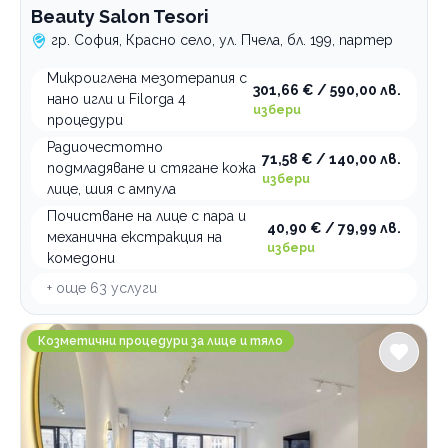
Beauty Salon Tesori
гр. София, Красно село, ул. Пчела, бл. 199, партер
Микроиглена мезотерапия с
301,66 € / 590,00 лв.
нано игли и Filorga 4
избери
процедури
Радиочестотно
71,58 € / 140,00 лв.
подмладяване и стягане кожа
избери
лице, шия с ампула
Почистване на лице с пара и
40,90 € / 79,99 лв.
механична екстракция на
избери
комедони
+ още
63
услуги
Beauty Space MERAKI SPOT
Козметични процедури за лице и тяло