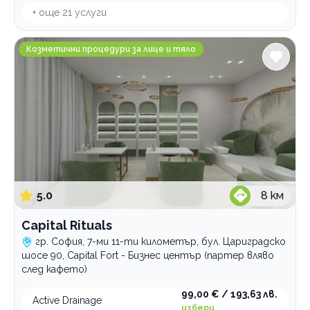
+ още
21
услуги
Capital Rituals
Козметични процедури за лице и тяло
5.0
8
км
Capital Rituals
гр. София, 7-ми 11-ти километър, бул. Цариградско
шосе 90, Capital Fort - Бизнес център (партер вляво
след кафето)
99,00 € / 193,63 лв.
Active Drainage
избери