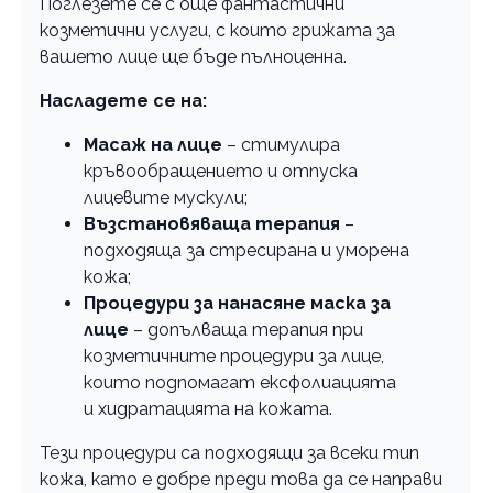
Поглезете се с още фантастични
козметични услуги, с които грижата за
вашето лице ще бъде пълноценна.
Насладете се на:
Масаж на лице
– стимулира
кръвообращението и отпуска
лицевите мускули;
Възстановяваща терапия
–
подходяща за стресирана и уморена
кожа;
Процедури за нанасяне маска за
лице
– допълваща терапия при
козметичните процедури за лице,
които подпомагат ексфолиацията
и хидратацията на кожата.
Тези процедури са подходящи за всеки тип
кожа, като е добре преди това да се направи