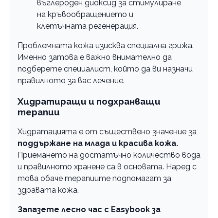
въглероден диоксид за стимулиране
на кръвообращението и
клетъчната регенерация.
Проблемната кожа изисква специална грижа.
Именно затова е важно внимателно да
подберете специалист, който да ви назначи
правилното за вас лечение.
Хидратиращи и подхранващи
терапии
Хидратацията е от съществено значение за
поддържане на млада и красива кожа.
Приемането на достатъчно количество вода
и правилното хранене са в основата. Наред с
това обаче терапиите подпомагат за
здравата кожа.
Запазете лесно час с Easybook за