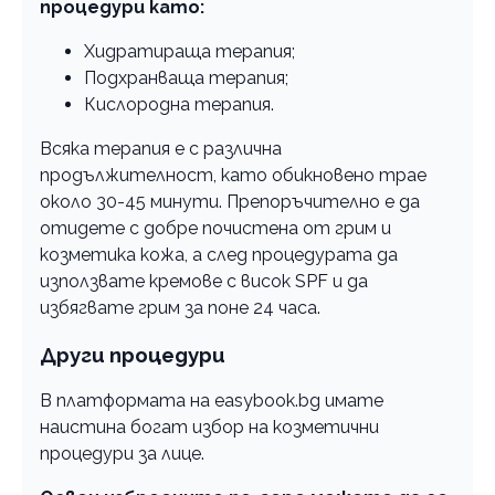
процедури като:
Хидратираща терапия;
Подхранваща терапия;
Кислородна терапия.
Всяка терапия е с различна
продължителност, като обикновено трае
около 30-45 минути. Препоръчително е да
отидете с добре почистена от грим и
козметика кожа, а след процедурата да
използвате кремове с висок SPF и да
избягвате грим за поне 24 часа.
Други процедури
В платформата на easybook.bg имате
наистина богат избор на козметични
процедури за лице.