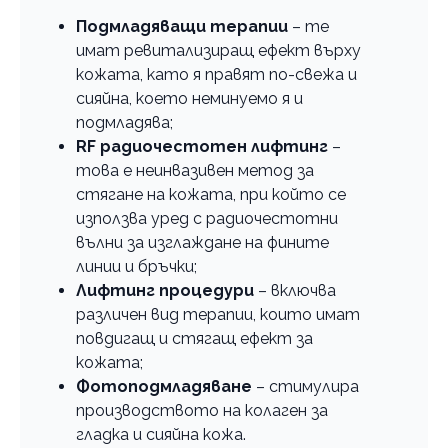
Подмладяващи терапии
– те
имат ревитализиращ ефект върху
кожата, като я правят по-свежа и
сияйна, което неминуемо я и
подмладява;
RF радиочестотен лифтинг
–
това е неинвазивен метод за
стягане на кожата, при който се
използва уред с радиочестотни
вълни за изглаждане на фините
линии и бръчки;
Лифтинг процедури
– включва
различен вид терапии, които имат
повдигащ и стягащ ефект за
кожата;
Фотоподмладяване
– стимулира
производството на колаген за
гладка и сияйна кожа.