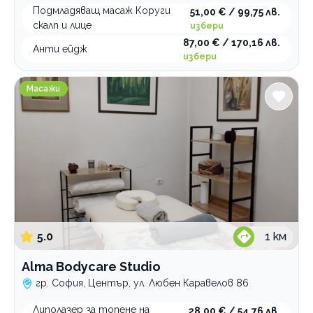
Подмладяващ масаж Коруги
51,00 € / 99,75 лв.
скалп и лице
избери
87,00 € / 170,16 лв.
Анти ейдж
избери
Alma Bodycare Studio
Масажи
5.0
1
км
Alma Bodycare Studio
гр. София, Център, ул. Любен Каравелов 86
Липолазер за топене на
28,00 € / 54,76 лв.