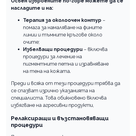
Освен изброените по-горе можете да се
насладите и на:
Терапия за околоочен контур
–
помага за намаляване на фините
линии и тъмните кръгове около
очите;
Избелващи процедури
– включва
процедури за лечение на
пигментните петна и изравняване
на тена на кожата.
Преди и всяка от тези процедури трябва да
се спазват изрично указанията на
специалиста. Това обикновено включва
избягване на агресивни продукти,
Релаксиращи и възстановяващи
процедури