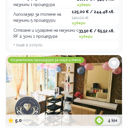
мазнини 1 процедура
избери
125,00 € / 244,48 лв.
Липолазер за топене на
140,00 €
мазнини 5 процедури
избери
Стягане и изгаряне на мазнини с
33,50 € / 65,52 лв.
RF 4 зони 1 процедура
избери
+ още
4
услуги
Beauty Salon Tesori
Козметични процедури за лице и тяло
5.0
4
км