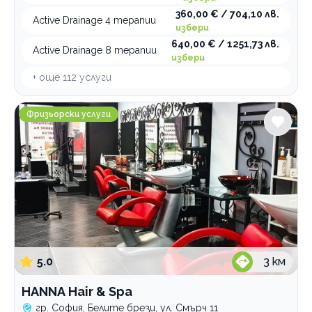
360,00 € / 704,10 лв.
Active Drainage 4 терапии
избери
640,00 € / 1251,73 лв.
Active Drainage 8 терапии
избери
+ още
112
услуги
HANNА Hair & Spa
Фризьорски услуги
5.0
3
км
HANNА Hair & Spa
гр. София, Белите брези, ул. Смърч 11