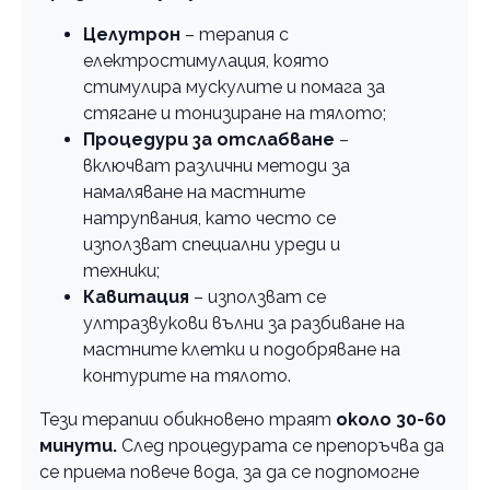
Целутрон
– терапия с
електростимулация, която
стимулира мускулите и помага за
стягане и тонизиране на тялото;
Процедури за отслабване
–
включват различни методи за
намаляване на мастните
натрупвания, като често се
използват специални уреди и
техники;
Кавитация
– използват се
ултразвукови вълни за разбиване на
мастните клетки и подобряване на
контурите на тялото.
Тези терапии обикновено траят
около 30-60
минути.
След процедурата се препоръчва да
се приема повече вода, за да се подпомогне