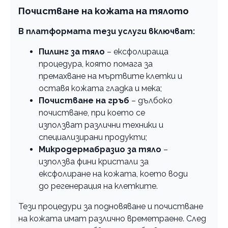
Почистване на кожата на тялото
В платформата тези услуги включват:
Пилинг за тяло
– ексфолираща
процедура, която помага за
премахване на мъртвите клетки и
оставя кожата гладка и мека;
Почистване на гръб
– дълбоко
почистване, при което се
използват различни техники и
специализирани продукти;
Микродермабразио за тяло
–
използва фини кристали за
ексфолиране на кожата, което води
до регенерация на клетките.
Тези процедури за подновяване и почистване
на кожата имат различно времетраене. След