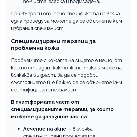
по-чиста, гладка и подмладена.
При въпроси относно спецификата на всяка
една процедура можете да се обърнете към
избрания специалист.
Специализирани терапии за
проблемна кожа
Проблемите с кожата на лицето е нещо, от
което страдат както жени, така и мъже на
всякаква възраст. За да се подобри
състоянието ѝ, е важно да се обърнете към
сертифициран специалист.
В платформата част от
специализираните терапии, за които
можете да запазите час, са:
Лечение на акне
– включва
специализирани процедури за