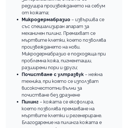
редуцира произвеждането на себум
от кожата;
Микродермабразио
– извършва се
със специализиран апарат за
механичен пилинг. Премахват се
мъртвите клетки, което позволява
произвеждането на нови.
Микродермабразио е подходяща при
проблемна кожа, пигментации,
разширени пори и други;
Почистване с ултразвук
– нежна
техника, при която се използват
високочестотни вълни за
почистване без дразнене
Пилинг
– кожата се ексфолира,
което позволява премахване на
мъртвите клетки и регенериране.
Благодарение на пилинга кожата е