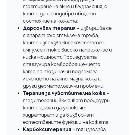
третиране на акне и възпаления, с
които да се подобри общото
състояние на кожата;
Дарсонвал терапия
– извършва се
с апарат със стъклена тръба,
който използва високочестотен
импулсен ток с високо напрежение и
ниска мощност. Процедурата
стимулира кръвообращението,
като по този начин подпомага
лечението на акне, мазна кожа и
други дерматологични проблеми;
Терапия за чувствителна кожа
–
тези терапии включват процедури,
които целят да успокоят,
хидратират и да възвърнат
естествените функции на кожата;
Карбокситерапия
– тя използва