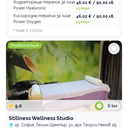
Хидратираща терапия за лице
46,02 € / 90,00 лв.
Power Hyaluronic
избери
Кислородна терапия за лице
46,02 € / 90,00 лв.
Power Oxygen
избери
+ още
2
услуги
Stillness Wellness Studio
Рехабилитация
5.0
6
км
Stillness Wellness Studio
гр. София, Люлин-Център, ул. арх. Георги Ненов 29,