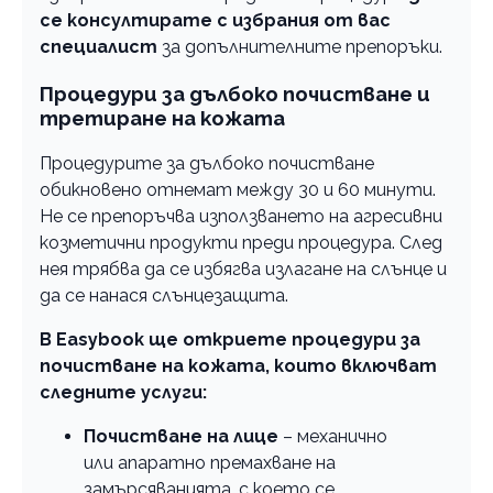
се консултирате с избрания от вас
специалист
за допълнителните препоръки.
Процедури за дълбоко почистване и
третиране на кожата
Процедурите за дълбоко почистване
обикновено отнемат между 30 и 60 минути.
Не се препоръчва използването на агресивни
козметични продукти преди процедура. След
нея трябва да се избягва излагане на слънце и
да се нанася слънцезащита.
В Easybook ще откриете процедури за
почистване на кожата, които включват
следните услуги:
Почистване на лице
– механично
или апаратно премахване на
замърсяванията, с което се