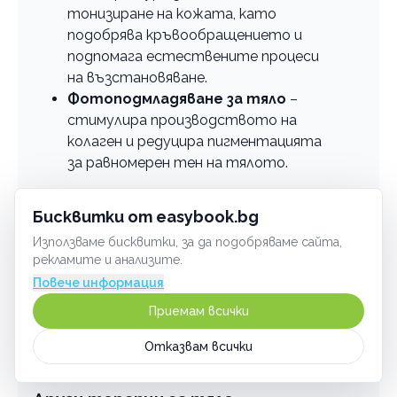
тонизиране на кожата, като
подобрява кръвообращението и
подпомага естествените процеси
на възстановяване.
Фотоподмладяване за тяло
–
стимулира производството на
колаген и редуцира пигментацията
за равномерен тен на тялото.
Терапиите продължават между 30 и 45
Бисквитки от easybook.bg
минути в зависимост от третираната
зоната.
Използваме бисквитки, за да подобряваме сайта,
рекламите и анализите.
Препоръчително е преди процедурата да се
Повече информация
избягва употребата на мазни кремове и масла
Приемам всички
върху кожата. След процедурата е добре
да
се увеличи приемът на вода
и да се
Отказвам всички
избягват горещи бани.