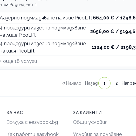
тел Родина, ет. 1
Лазерно подмладяване на лице PicoLift
664,00 € / 1298,6
4 процедури лазерно подмладяване
2656,00 € / 5194,6
на лице PicoLift
4 процедури лазерно подмладяване
1124,00 € / 2198,3
на шия PicoLift
+ още
18
услуги
Начало
Назад
1
2
Напре
ЗА НАС
ЗА КЛИЕНТИ
Връзка с easybook.bg
Общи условия
Как работи easybook
Условия за ползване