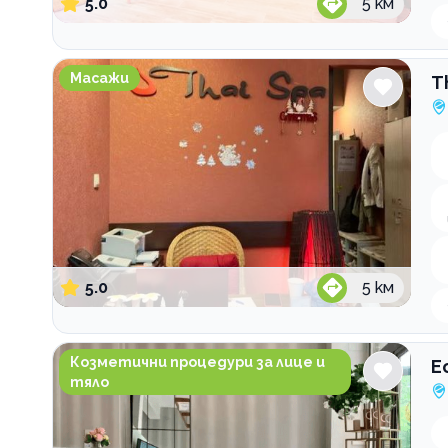
5.0
5
км
Thai SPA Sopharma Towers
Масажи
T
5.0
5
км
Естетичен Център Osmosis Beauty
Козметични процедури за лице и
Е
тяло