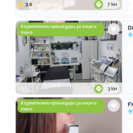
3.0
7
км
D&K Face beauty studio
Козметични процедури за лице и
D
тяло
3
км
FX Studio Салон за красота
Козметични процедури за лице и
F
тяло