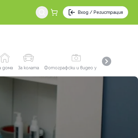
Вход / Регистрация
Next slide
а дома
За колата
Фотографски и видео услуги
Заведения