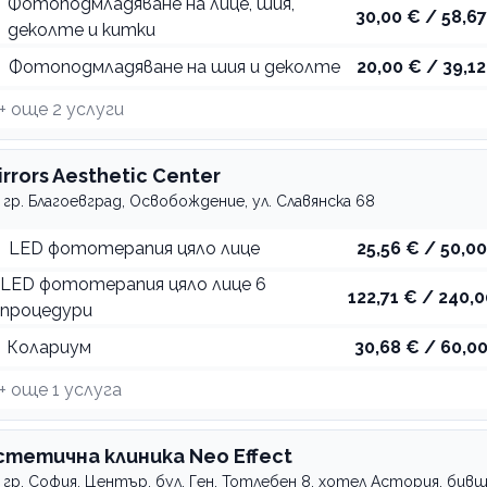
Фотоподмладяване на лице, шия,
30,00 € / 58,67
деколте и китки
Фотоподмладяване на шия и деколте
20,00 € / 39,12
+ още
2
услуги
irrors Aesthetic Center
гр. Благоевград, Освобождение, ул. Славянска 68
LED фототерапия цяло лице
25,56 € / 50,00
LED фототерапия цяло лице 6
122,71 € / 240,0
процедури
Колариум
30,68 € / 60,00
+ още
1
услуга
стетична клиника Neo Effect
гр. София, Център, бул. Ген. Тотлебен 8, хотел Астория, бив