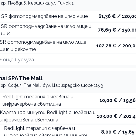
гр. Пловдив, Кършияка, ул. Тимок 1
SR фотоподмладяване на цяло лице
61,36 € / 120,00
SR фотоподмладяване на цяло лице и
76,69 € / 150,0
шия
SR фотоподмладяване на цяло лице
102,26 € / 200,0
шия и деколте
+ още
1
услуга
hai SPA The Mall
гр. София, The Mall, бул. Цариградско шосе 115 з
RedLight терапия с червена и
10,00 € / 19,56
инфрачервена светлина
Карта 100 минути RedLight с червена и
103,00 € / 201,4
инфрачервена светлина
RedLight терапия с червена и
8,00 € / 15,65 
инфрачервена светлина 15 минути