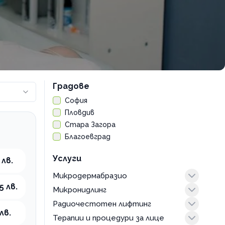
Градове
София
Пловдив
Стара Загора
Благоевград
Услуги
 лв.
Микродермабразио
5 лв.
Микронидлинг
за лице
Радиочестотен лифтинг
за тяло
за лице
лв.
Терапии и процедури за лице
за тяло
RF за лице