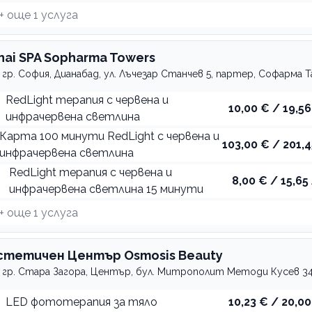
+ още
1
услуга
hai SPA Sopharma Towers
гр. София, Дианабад, ул. Лъчезар Станчев 5, партер, Софарма 
RedLight терапия с червена и
10,00 € / 19,56
инфрачервена светлина
Карта 100 минути RedLight с червена и
103,00 € / 201,4
инфрачервена светлина
RedLight терапия с червена и
8,00 € / 15,65 
инфрачервена светлина 15 минути
+ още
1
услуга
стетичен Център Osmosis Beauty
гр. Стара Загора, Център, бул. Митрополит Методи Кусев 3
LED фототерапия за тяло
10,23 € / 20,00