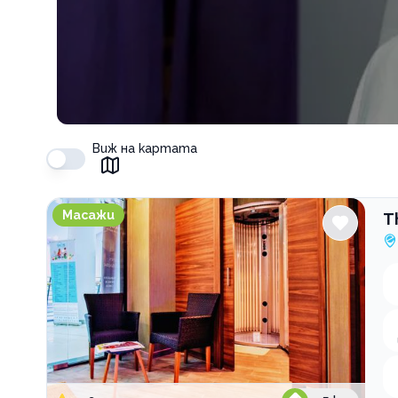
Виж на картата
Thai SPA Bulgaria Mall
Масажи
T