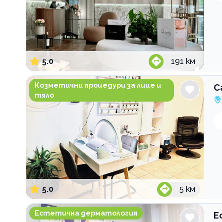
5.0
191
км
Салон за красота Cattleya
Козметични процедури за лице и
С
тяло
5.0
5
км
Естетичен Център CODE BEAUTY
Естетична дерматология
Е