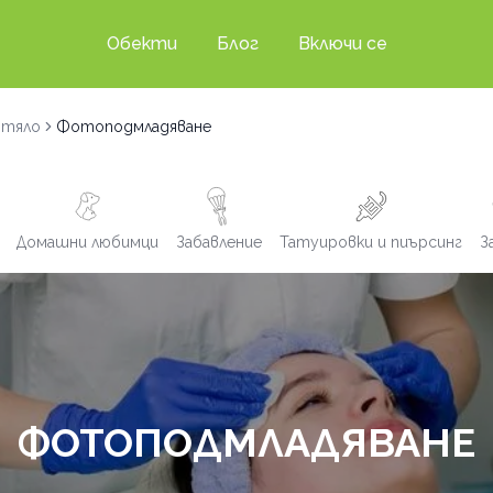
Обекти
Блог
Включи се
 тяло
Фотоподмладяване
Домашни любимци
Забавление
Татуировки и пиърсинг
З
ФОТОПОДМЛАДЯВАНЕ