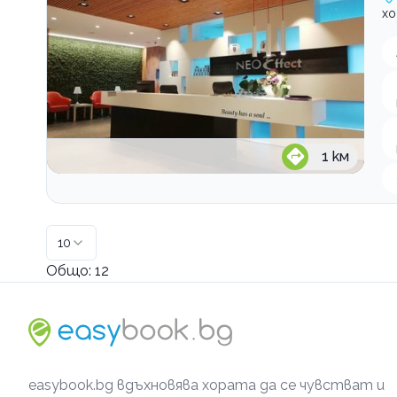
хо
1
км
10
Общо:
12
easybook.bg вдъхновява хората да се чувстват и