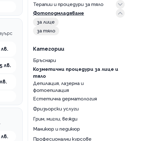
Терапии и процедури за тяло
RF за тяло
BB Glow
Фотоподмладяване
възстановяваща
антицелулитни процедури
дарсонвал
кавитация
за лице
дермапен
криолиполиза
за тяло
Тауърс
за чувствителна кожа
криопен
избелваща
лечение разширени капиляри
 лв.
Категории
карбокситерапия
лифтинг
Бръснари
5 лв.
кислородна
пилинг
Козметични процедури за лице и
лечение на акне
почистване гръб
тяло
лв.
Депилация, лазерна и
лифтинг
процедури за отслабване
фотоепилация
масаж
целутрон
Естетична дерматология
маска
Фризьорски услуги
околоочен контур
Грим, мигли, вежди
пилинг
4
подмладяваща
Маникюр и педикюр
 лв.
подхранваща
Професионални курсове