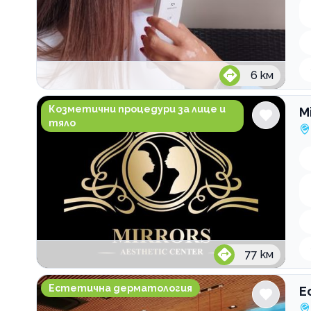
6
км
Mirrors Aesthetic Center
Козметични процедури за лице и
M
тяло
77
км
Естетична клиника Neo Effect
Естетична дерматология
Е