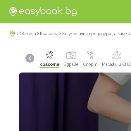
Обекти
Красота
Козметични процедури за лице и
Previous slide
Красота
Здраве
Спорт
Масажи и СПА