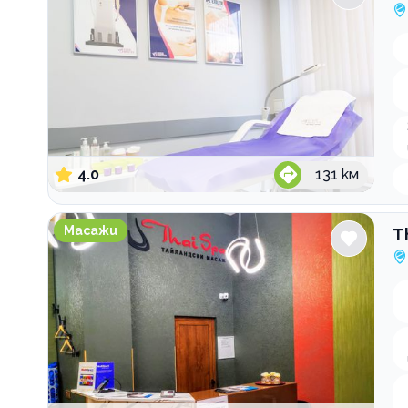
4.0
131
км
Thai SPA The Mall
Масажи
T