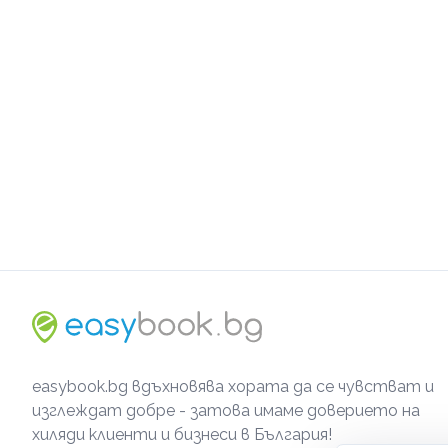
easybook.bg вдъхновява хората да се чувстват и
изглеждат добре - затова имаме доверието на
хиляди клиенти и бизнеси в България!