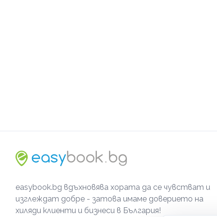
easybook.bg вдъхновява хората да се чувстват и
изглеждат добре - затова имаме доверието на
хиляди клиенти и бизнеси в България!