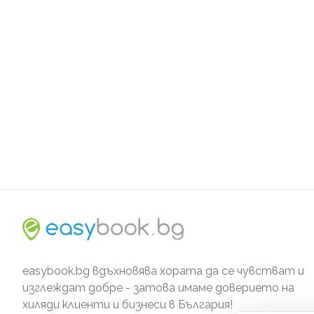
easybook.bg вдъхновява хората да се чувстват и
изглеждат добре - затова имаме доверието на
хиляди клиенти и бизнеси в България!