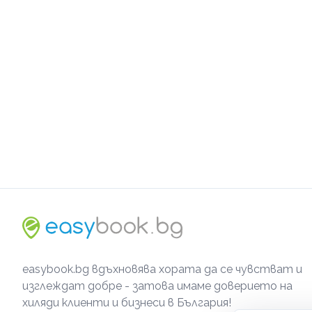
easybook.bg вдъхновява хората да се чувстват и
изглеждат добре - затова имаме доверието на
хиляди клиенти и бизнеси в България!