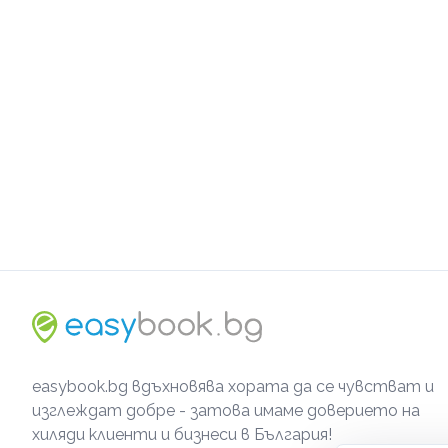
easybook.bg вдъхновява хората да се чувстват и
изглеждат добре - затова имаме доверието на
хиляди клиенти и бизнеси в България!