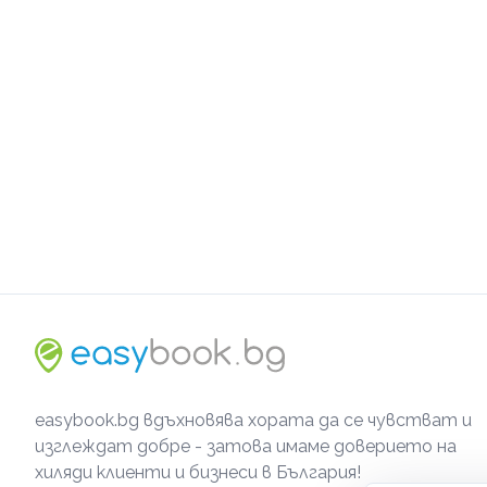
easybook.bg вдъхновява хората да се чувстват и
изглеждат добре - затова имаме доверието на
хиляди клиенти и бизнеси в България!