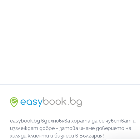
easybook.bg вдъхновява хората да се чувстват и
изглеждат добре - затова имаме доверието на
хиляди клиенти и бизнеси в България!