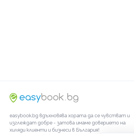
easybook.bg вдъхновява хората да се чувстват и
изглеждат добре - затова имаме доверието на
хиляди клиенти и бизнеси в България!