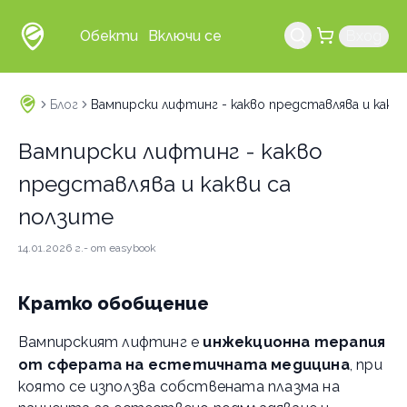
Обекти
Включи се
Вход
Блог
Вампирски лифтинг - какво представлява и какви
Вампирски лифтинг - какво
представлява и какви са
ползите
14.01.2026 г.
- от
easybook
Кратко обобщение
Вампирският лифтинг е
инжекционна терапия
от сферата на естетичната медицина
, при
която се използва собствената плазма на