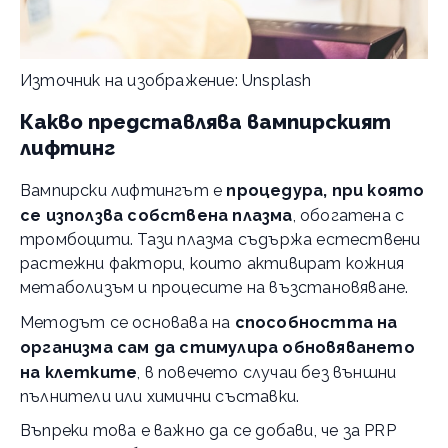
Източник на изображение: Unsplash
Какво представлява вампирският
лифтинг
Вампирски лифтингът е
процедура, при която
се използва собствена плазма
, обогатена с
тромбоцити. Тази плазма съдържа естествени
растежни фактори, които активират кожния
метаболизъм и процесите на възстановяване.
Методът се основава на
способността на
организма сам да стимулира обновяването
на клетките
, в повечето случаи без външни
пълнители или химични съставки.
Въпреки това е важно да се добави, че за PRP