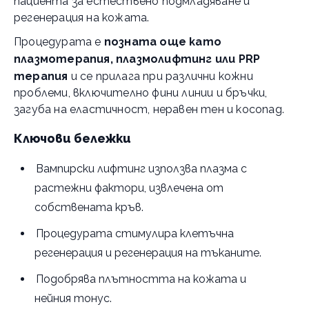
пациента за естествено подмладяване и
регенерация на кожата.
Процедурата е
позната още като
плазмотерапия, плазмолифтинг или PRP
терапия
и се прилага при различни кожни
проблеми, включително фини линии и бръчки,
загуба на еластичност, неравен тен и косопад.
Ключови бележки
Вампирски лифтинг използва плазма с
растежни фактори, извлечена от
собствената кръв.
Процедурата стимулира клетъчна
регенерация и регенерация на тъканите.
Подобрява плътността на кожата и
нейния тонус.