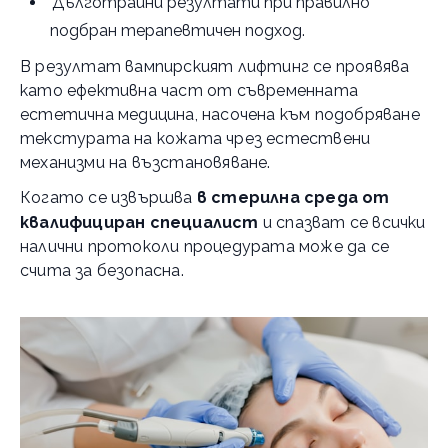
Дълготрайни резултати при правилно
подбран терапевтичен подход.
В резултат вампирският лифтинг се проявява
като ефективна част от съвременната
естетична медицина, насочена към подобряване
текстурата на кожата чрез естествени
механизми на възстановяване.
Когато се извършва
в стерилна среда от
квалифициран специалист
и спазват се всички
налични протоколи процедурата може да се
счита за безопасна.