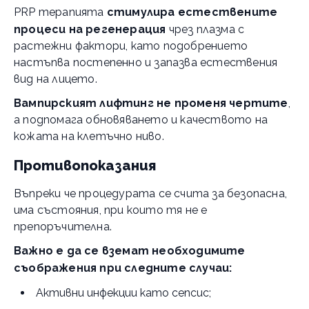
PRP терапията
стимулира естествените
процеси на регенерация
чрез плазма с
растежни фактори, като подобрението
настъпва постепенно и запазва естествения
вид на лицето.
Вампирският лифтинг не променя чертите
,
а подпомага обновяването и качеството на
кожата на клетъчно ниво.
Противопоказания
Въпреки че процедурата се счита за безопасна,
има състояния, при които тя не е
препоръчителна.
Важно е да се вземат необходимите
съображения при следните случаи:
Активни инфекции като сепсис;