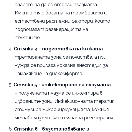
апарат, за да се отдели плазмата.
Именно тя е богата на тромбоцити и
естествени растежни фактори, които
подпомагат регенерацията на
тъканите.
Стъпка 4 - подготовка на кожата
–
третираната зона се почиства, а при
нужда се прилага локална анестезия за
намаляване на дискомфорта.
Стъпка 5 - инжектиране на плазмата
– получената плазма се инжектира в
избраните зони. Инжекционната терапия
стимулира микроциркулацията, кожния
метаболизъм и клетъчната регенерация.
Стъпка 6 - възстановяване и