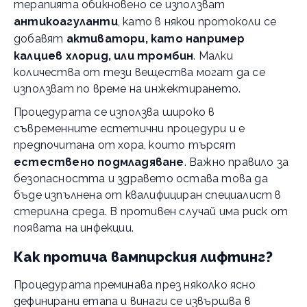
терапията обикновено се използват
антикоагуланти
, като в някои протоколи се
добавят
активатори, като например
калциев хлорид, или тромбин
. Малки
количества от тези вещества могат да се
използват по време на инжектирането.
Процедурата се използва широко в
съвременните естетични процедури и е
предпочитана от хора, които търсят
естествено подмладяване
. Важно правило за
безопасността и здравето остава това да
бъде изпълнена от квалифициран специалист в
стерилна среда. В противен случай има риск от
появата на инфекции.
Как протича вампирския лифтинг?
Процедурата преминава през няколко ясно
дефинирани етапа и винаги се извършва в