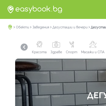
Обекти
Заведения
Дегустации и вечери
Дегустац
Previous slide
Красота
Здраве
Спорт
Масажи и СПА
ДЕГ