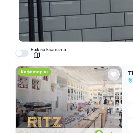
Виж на картата
The RITZ Specialty Coffee
Кафетерии
T