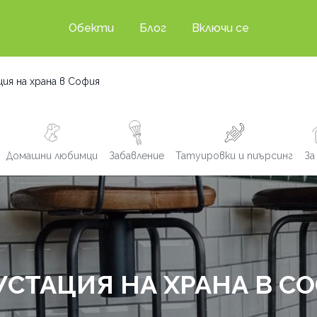
Обекти
Блог
Включи се
ия на храна в София
Домашни любимци
Забавление
Татуировки и пиърсинг
За
УСТАЦИЯ НА ХРАНА В С