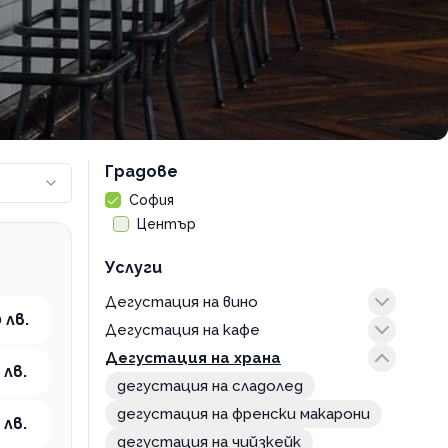
Градове
София
Център
Услуги
Дегустация на вино
 лв.
Дегустация на кафе
дегустация на вино
Дегустация на храна
спешълти кафета
 лв.
дегустация на сладолед
дегустация на френски макарони
 лв.
дегустация на чийзкейк