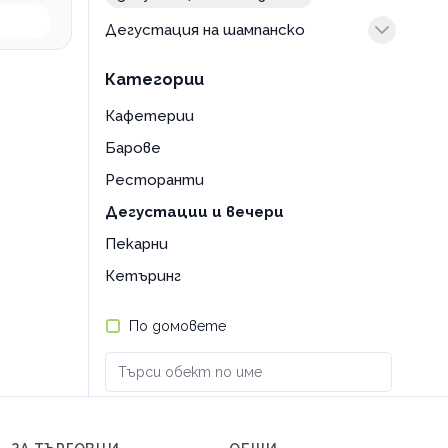
Дегустация на шампанско
дегустация на шампанско
Категории
Кафетерии
Барове
Ресторанти
Дегустации и вечери
Пекарни
Кетъринг
По домовете