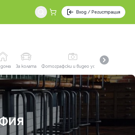
Вход / Регистрация
Next slide
 дома
За колата
Фотографски и видео услуги
Заведения
ОФИЯ