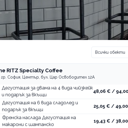
Всички обекти
he RITZ Specialty Coffee
гр. София, Център, бул. Цар Освободител 12А
Дегустация за двама на 4 вида чийзкейк
48,06 € / 94,00
и подарък за вкъщи
Дегустация на 6 вида сладолед и
25,05 € / 49,00
подарък за вкъщи
Френска наслада Дегустация на
19,43 € / 38,00
макарони с шампанско