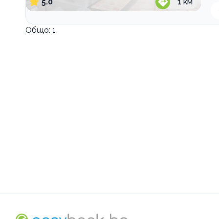
5.0
1
км
Общо:
1