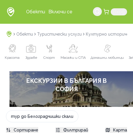
Обекти
Включи се
Вход
Обекти
Туристически услуги
Културно историчес
Красота
Здраве
Спорт
Масажи и СПА
Домашни любимци
За
ЕКСКУРЗИИ В БЪЛГАРИЯ В
СОФИЯ
тур до Белоградчишки скали
Сортиране
Филтрирай
Карта