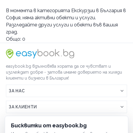
Градове
В момента в
категорията Екскурзии в България в
Белоградчик
София
, няма активни обекти и услуги.
Разгледайте други услуги и обекти във вашия
Услуги
град.
Екскурзии в България
Общо:
0
тур до Белоградчишки скали
Планински преходи
с водач
easybook.bg вдъхновява хората да се чувстват и
Категории
изглеждат добре - затова имаме доверието на хиляди
клиенти и бизнеси в България!
Хотели
Къмпинг
ЗА НАС
Културно исторически туризъм
Връзка с easybook.bg
ЗА КЛИЕНТИ
По домовете
Как работи easybook
Общи условия
ЗА ТЪРГОВЦИ
Бисквитки от easybook.bg
Често задавани въпроси
Условия за ползване