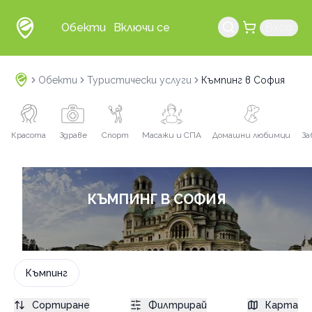
Обекти
Включи се
Вход
Обекти
Туристически услуги
Къмпинг в София
Красота
Здраве
Спорт
Масажи и СПА
Домашни любимци
За
КЪМПИНГ В СОФИЯ
Къмпинг
Сортиране
Филтрирай
Карта