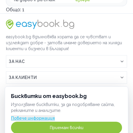
Общо:
1
easybook.bg вдъхновява хората да се чувстват и
изглеждат добре - затова имаме доверието на хиляди
клиенти и бизнеси в България!
ЗА НАС
Връзка с easybook.bg
ЗА КЛИЕНТИ
Как работи easybook
Общи условия
ЗА ТЪРГОВЦИ
Бисквитки от easybook.bg
Често задавани въпроси
Условия за ползване
Използваме бисквитки, за да подобряваме сайта,
Включи бизнеса си
ОБЩИ
рекламите и анализите.
GDPR политика
Управлявай ефективно с easybook
Повече информация
Бисквитки
Сигурност
Приемам всички