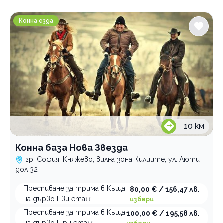
Градове
Конна база Нова Звезда
София
Конна езда
Княжево
Благоевград
Услуги
Къмпинг
нощувка
Категории
с рафтинг
уикенд
Хотели
10
км
Къмпинг
Конна база Нова Звезда
Културно исторически туризъм
гр. София, Княжево, вилна зона Килиите, ул. Люти
дол 32
По домовете
Преспиване за трима в Къща
80,00 € / 156,47 лв.
на дърво I-ви етаж
избери
Преспиване за трима в Къща
100,00 € / 195,58 лв.
на дърво II-ри етаж
избери