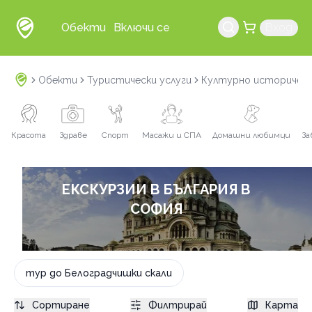
Обекти
Включи се
Вход
Обекти
Туристически услуги
Културно историчес
Красота
Здраве
Спорт
Масажи и СПА
Домашни любимци
За
ЕКСКУРЗИИ В БЪЛГАРИЯ В
СОФИЯ
тур до Белоградчишки скали
Сортиране
Филтрирай
Карта