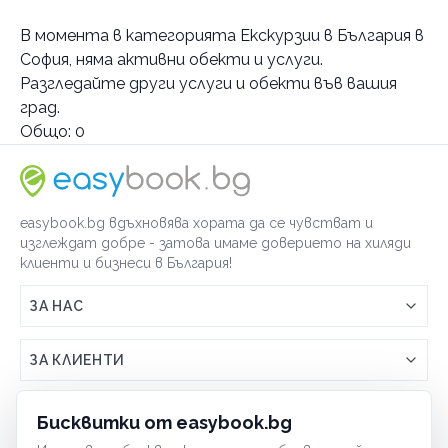
Градове
В момента в
категорията Екскурзии в България в
Белоградчик
София
, няма активни обекти и услуги.
Разгледайте други услуги и обекти във вашия
Услуги
град.
Екскурзии в България
Общо:
0
тур до Белоградчишки скали
Планински преходи
с водач
easybook.bg вдъхновява хората да се чувстват и
Категории
изглеждат добре - затова имаме доверието на хиляди
клиенти и бизнеси в България!
Хотели
Къмпинг
ЗА НАС
Културно исторически туризъм
Връзка с easybook.bg
ЗА КЛИЕНТИ
По домовете
Как работи easybook
Общи условия
ЗА ТЪРГОВЦИ
Бисквитки от easybook.bg
Често задавани въпроси
Условия за ползване