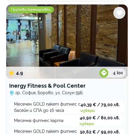
Inergy Fitness & Pool Center
Групови тренировки
4.9
4
км
Inergy Fitness & Pool Center
гр. София, Борово, ул. Солун 59Б
Месечен GOLD пакет фитнес с
40,39 € / 79,00 лв.
басейн и СПА до 16 часа
избери
40,90 € / 80,00 лв.
Месечна фитнес карта
избери
Месечен GOLD пакет фитнес
50,62 € / 99,00 лв.