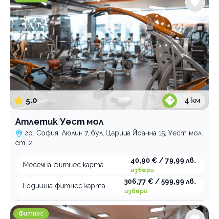
Танци
Фитнес
Гимнастика
Катерене
Спортни лагери и програми
Спортна стрелба
Плуване
5.0
4
км
Тенис на корт
Атлетик Уест мол
Зимни спортове
гр. София, Люлин 7, бул. Царица Йоанна 15, Уест мол,
Футбол
ет. 2
40,90 € / 79,99 лв.
Месечна фитнес карта
По домовете
избери
306,77 € / 599,99 лв.
Годишна фитнес карта
избери
Атлетик Янко Сакъзов
Фитнес