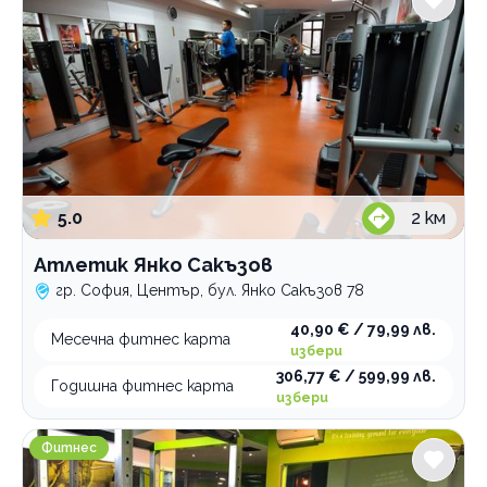
5.0
2
км
Атлетик Янко Сакъзов
гр. София, Център, бул. Янко Сакъзов 78
40,90 € / 79,99 лв.
Месечна фитнес карта
избери
306,77 € / 599,99 лв.
Годишна фитнес карта
избери
Фитнес център Power Gym Младост
Фитнес