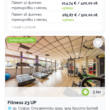
Пакет 12 фитнес
214,74 € / 420,00 лв.
тренировки 1 месец
избери
Пакет 16 фитнес
265,87 € / 520,00 лв.
тренировки 1 месец
избери
+ още
1
услуга
Fitness 23 UP
Бойни изкуства
5
км
Fitness 23 UP
гр. София, Студентски град, зала Христо Ботев