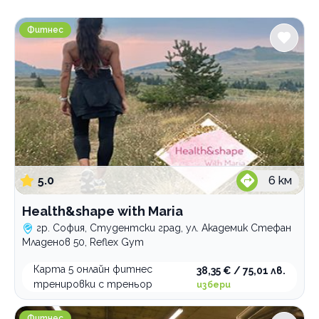
Градове
Health&shape with Maria
София
Фитнес
Mладост 1А
Mладост 2
Борово
Гео Милев
Дианабад
Лозенец
Люлин
Люлин 7
5.0
6
км
Манастирски ливади
Обеля
Health&shape with Maria
Света Троица
гр. София, Студентски град, ул. Академик Стефан
Студентски град
Младенов 50, Reflex Gym
Хладилника
Център
Карта 5 онлайн фитнес
38,35 € / 75,01 лв.
тренировки с треньор
Изток
избери
Пловдив
Атлетик Студентски град
Фитнес