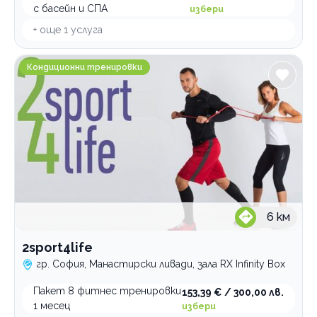
с басейн и СПА
избери
+ още
1
услуга
2sport4life
Кондиционни тренировки
6
км
2sport4life
гр. София, Манастирски ливади, зала RX Infinity Box
Пакет 8 фитнес тренировки
153,39 € / 300,00 лв.
1 месец
избери