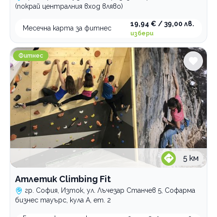
(покрай централния вход вляво)
19,94 € / 39,00 лв.
Месечна карта за фитнес
избери
Атлетик Climbing Fit
Фитнес
5
км
Атлетик Climbing Fit
гр. София, Изток, ул. Лъчезар Станчев 5, Софарма
бизнес тауърс, кула А, ет. 2