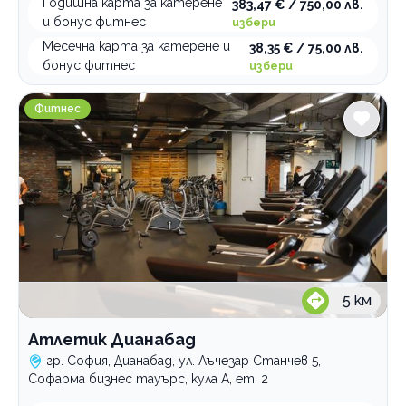
Годишна карта за катерене
383,47 € / 750,00 лв.
и бонус фитнес
избери
Месечна карта за катерене и
38,35 € / 75,00 лв.
бонус фитнес
избери
Атлетик Дианабад
Фитнес
5
км
Атлетик Дианабад
гр. София, Дианабад, ул. Лъчезар Станчев 5,
Софарма бизнес тауърс, кула А, ет. 2