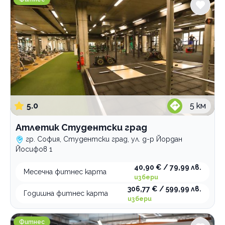
Стара Загора
Услуги
Антропометрия
Фитнес
изследване
Фитнес карти
с инструктор
тренировка
абонамент
фитнес програма
5.0
5
км
хранителен режим
Категории
Атлетик Студентски град
Бойни изкуства
гр. София, Студентски град, ул. д-р Йордан
Кондиционни тренировки
Йосифов 1
Групови тренировки
40,90 € / 79,99 лв.
Месечна фитнес карта
Тенис на маса
избери
306,77 € / 599,99 лв.
Шах
Годишна фитнес карта
избери
Бокс
Атлетик Уест мол
Фитнес