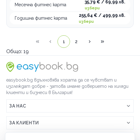
35,79 € / 69,99 лв.
Месечна фитнес карта
избери
255,64 € / 499,99 лв.
Годишна фитнес карта
избери
1
2
Общо:
19
easybook.bg вдъхновява хората да се чувстват и
изглеждат добре - затова имаме доверието на хиляди
клиенти и бизнеси в България!
ЗА НАС
Връзка с easybook.bg
ЗА КЛИЕНТИ
Как работи easybook
Общи условия
ЗА ТЪРГОВЦИ