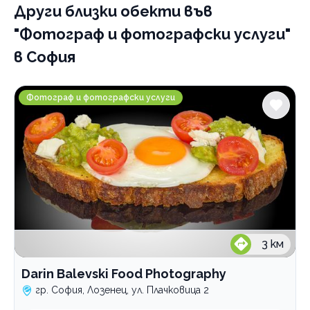
Други близки обекти
Фотограф и фотографски услуги
във
Видео услуги
"Фотограф и фотографски услуги"
в София
По домовете
Darin Balevski Food Photography
Фотограф и фотографски услуги
3
км
Darin Balevski Food Photography
гр. София, Лозенец, ул. Плачковица 2