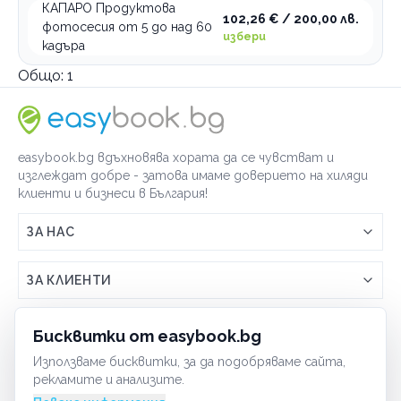
КАПАРО Продуктова
102,26 € / 200,00 лв.
фотосесия от 5 до над 60
избери
кадъра
Общо:
1
easybook.bg вдъхновява хората да се чувстват и
изглеждат добре - затова имаме доверието на хиляди
клиенти и бизнеси в България!
ЗА НАС
Връзка с easybook.bg
ЗА КЛИЕНТИ
Как работи easybook
Общи условия
ЗА ТЪРГОВЦИ
Бисквитки от easybook.bg
Често задавани въпроси
Условия за ползване
Използваме бисквитки, за да подобряваме сайта,
Включи бизнеса си
ОБЩИ
рекламите и анализите.
GDPR политика
Управлявай ефективно с easybook