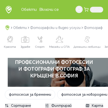
Обекти
Включи се
Вход
Обекти
Фотографски и видео услуги
Фотограф и 
Красота
Здраве
Спорт
Масажи и СПА
Домашни любимци
За
ПРОФЕСИОНАЛНИ ФОТОСЕСИИ
И ФОТОГРАФИ ФОТОГРАФ ЗА
КРЪЩЕНЕ В СОФИЯ
фотосесия за бременни
фотосесия за новородени
Сортиране
Филтрирай
Карта