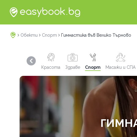
Обекти
Спорт
Гимнастика във Велико Търново
Previous slide
Красота
Здраве
Спорт
Масажи и СПА
ГИМНА