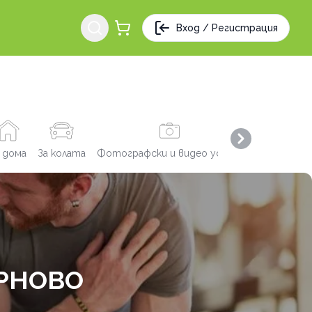
Вход / Регистрация
Next slide
 дома
За колата
Фотографски и видео услуги
Заведения
ЪРНОВО