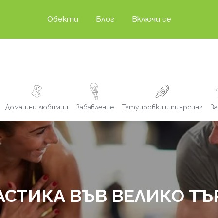
Обекти
Блог
Включи се
Домашни любимци
Забавление
Татуировки и пиърсинг
За
СТИКА ВЪВ ВЕЛИКО Т