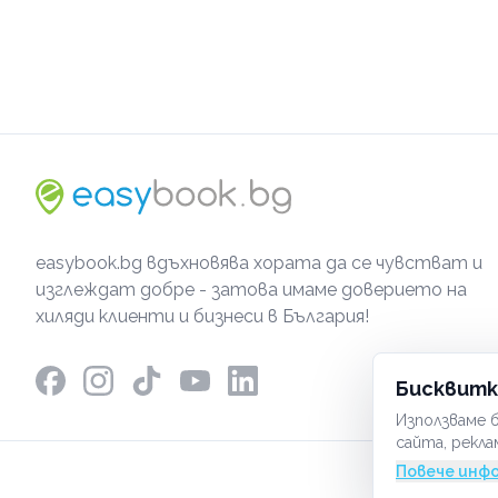
easybook.bg вдъхновява хората да се чувстват и
изглеждат добре - затова имаме доверието на
хиляди клиенти и бизнеси в България!
Бисквитк
Използваме б
сайта, рекла
Повече инф