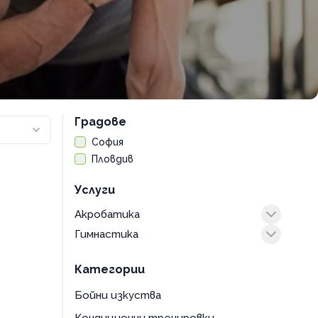
Градове
София
Пловдив
Услуги
Акробатика
Гимнастика
за деца
за деца
Категории
комбинирана
пластична
Бойни изкуства