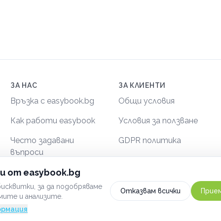
ЗА НАС
ЗА КЛИЕНТИ
Връзка с easybook.bg
Общи условия
Как работи easybook
Условия за ползване
Често задавани
GDPR политика
въпроси
Сигурност
и от easybook.bg
исквитки, за да подобряваме
Отказвам всички
Прием
мите и анализите.
ормация