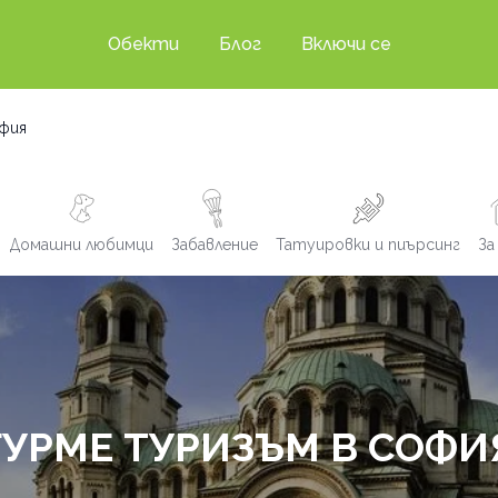
Обекти
Блог
Включи се
фия
Домашни любимци
Забавление
Татуировки и пиърсинг
За
ГУРМЕ ТУРИЗЪМ В СОФИ