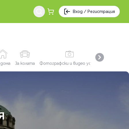
Вход / Регистрация
Next slide
 дома
За колата
Фотографски и видео услуги
Заведения
Я