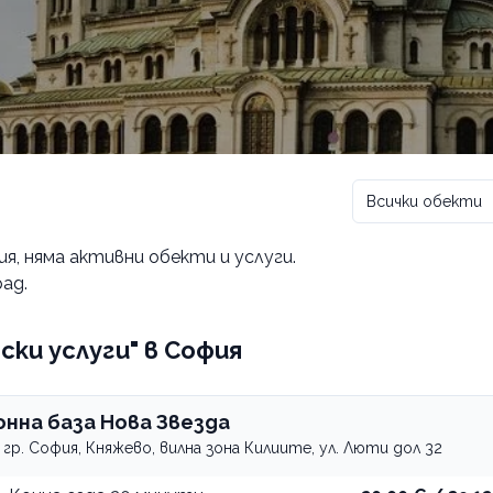
Всички обекти
ия
, няма активни обекти и услуги.
ад.
ски услуги" в София
онна база Нова Звезда
гр. София, Княжево, вилна зона Килиите, ул. Люти дол 32