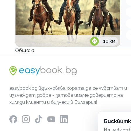
10
км
Общо:
0
easybook.bg вдъхновява хората да се чувстват и
изглеждат добре - затова имаме доверието на
хиляди клиенти и бизнеси в България!
Бисквитк
Използваме б