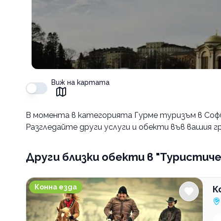
Виж на картата
В момента в
категорията Гурме туризъм в Соф
Разгледайте други услуги и обекти във вашия гр
Други близки обекти
в "Туристиче
Конна база Нова Звезда
Конна езда
К