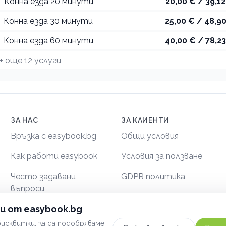
Конна езда 20 минути
20,00 € / 39,12
Конна езда 30 минути
25,00 € / 48,90
Конна езда 60 минути
40,00 € / 78,23
+ още
12
услуги
ЗА НАС
ЗА КЛИЕНТИ
Връзка с easybook.bg
Общи условия
Как работи easybook
Условия за ползване
Често задавани
GDPR политика
въпроси
Сигурност
и от easybook.bg
исквитки, за да подобряваме