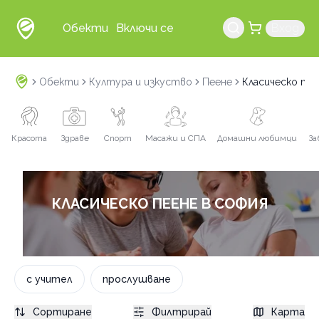
Обекти
Включи се
Вход
Обекти
Култура и изкуство
Пеене
Класическо пее
Красота
Здраве
Спорт
Масажи и СПА
Домашни любимци
За
КЛАСИЧЕСКО ПЕЕНЕ В СОФИЯ
с учител
прослушване
Сортиране
Филтрирай
Карта