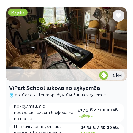
Градове
ViPart School школа по изкуства
София
Музика
Център
Услуги
Класическо пеене
прослушване
с учител
Креативно пеене
1
км
Народно пеене
възрастни
Оперно пеене
за деца
ViPart School школа по изкуства
Уроци по пеене
възрастни
гр. София, Център, бул. Сливница 203, ет. 2
индивидуални уроци
Консултация с
Категории
51,13 € / 100,00 лв.
уроци във вокална група
професионалист в сферата
избери
по пеене
Културно наследство
Първична консултация
15,34 € / 30,00 лв.
Занимателни