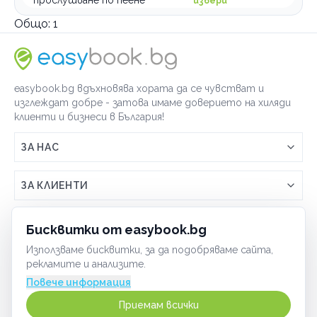
прослушване по пеене
избери
Приложни изкуства
Общо:
1
Музика
Пеене
Театър
easybook.bg вдъхновява хората да се чувстват и
изглеждат добре - затова имаме доверието на хиляди
клиенти и бизнеси в България!
По домовете
ЗА НАС
Връзка с easybook.bg
ЗА КЛИЕНТИ
Как работи easybook
Общи условия
ЗА ТЪРГОВЦИ
Бисквитки от easybook.bg
Често задавани въпроси
Условия за ползване
Използваме бисквитки, за да подобряваме сайта,
Включи бизнеса си
ОБЩИ
рекламите и анализите.
GDPR политика
Управлявай ефективно с easybook
Повече информация
Бисквитки
Сигурност
Приемам всички