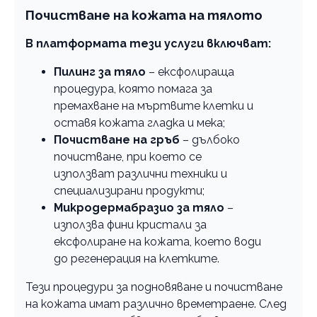
Почистване на кожата на тялото
В платформата тези услуги включват:
Пилинг за тяло
– ексфолираща
процедура, която помага за
премахване на мъртвите клетки и
оставя кожата гладка и мека;
Почистване на гръб
– дълбоко
почистване, при което се
използват различни техники и
специализирани продукти;
Микродермабразио за тяло
–
използва фини кристали за
ексфолиране на кожата, което води
до регенерация на клетките.
Тези процедури за подновяване и почистване
на кожата имат различно времетраене. След