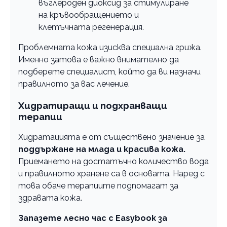
въглероден диоксид за стимулиране
на кръвообращението и
клетъчната регенерация.
Проблемната кожа изисква специална грижа.
Именно затова е важно внимателно да
подберете специалист, който да ви назначи
правилното за вас лечение.
Хидратиращи и подхранващи
терапии
Хидратацията е от съществено значение за
поддържане на млада и красива кожа.
Приемането на достатъчно количество вода
и правилното хранене са в основата. Наред с
това обаче терапиите подпомагат за
здравата кожа.
Запазете лесно час с Easybook за