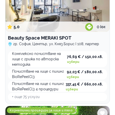
5.0
0
км
Beauty Space MERAKI SPOT
гр. София, Център, ул. Княз Борис I 108, партер
Комплексно почистване на
76,69 € / 150,00 лв.
лице с грижа по авторска
избери
методика
Почистване на лице с пилинг
92,03 € / 180,00 лв.
BioRePeelCl3
избери
Почистване на лице с пилинг
337,45 € / 660,00 лв.
BioRePeelCl3 4 процедури
избери
+ още
75
услуги
Buena Vista Beauty
Козметични процедури за лице и тяло