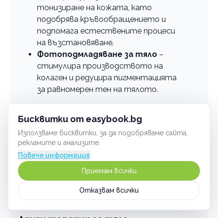
тонизиране на кожата, като
подобрява кръвообращението и
подпомага естествените процеси
на възстановяване.
Фотоподмладяване за тяло
–
стимулира производството на
колаген и редуцира пигментацията
за равномерен тен на тялото.
Терапиите продължават между 30 и 45
Бисквитки от easybook.bg
минути в зависимост от третираната
зоната.
Използваме бисквитки, за да подобряваме сайта,
рекламите и анализите.
Препоръчително е преди процедурата да се
Повече информация
избягва употребата на мазни кремове и масла
Приемам всички
върху кожата. След процедурата е добре
да
се увеличи приемът на вода
и да се
Отказвам всички
избягват горещи бани.