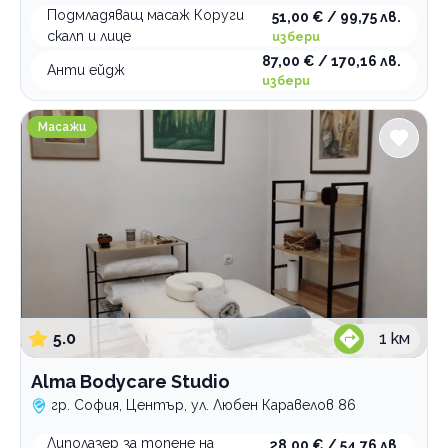
Подмладяващ масаж Коруги
51,00 € / 99,75 лв.
скалп и лице
избери
87,00 € / 170,16 лв.
Анти ейдж
избери
Alma Bodycare Studio
Масажи
5.0
1
км
Alma Bodycare Studio
гр. София, Център, ул. Любен Каравелов 86
Липолазер за топене на
28,00 € / 54,76 лв.