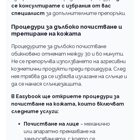
се консултирате с избрания от вас
специалист
за допълнителните препоръки.
Процедури за дълбоко почистване и
третиране на кожата
Процедурите за дълбоко почистване
обикновено отнемат между 30 и 60 минути.
Не се препоръчва използването на агресивни
козметични продукти преди процедура. След
нея трябва да се избягва излагане на слънце и
да се нанася слънцезащита.
В Easybook ще откриете процедури за
почистване на кожата, които включват
следните услуги:
Почистване на лице
– механично
или апаратно премахване на
замърсяванията, с което се