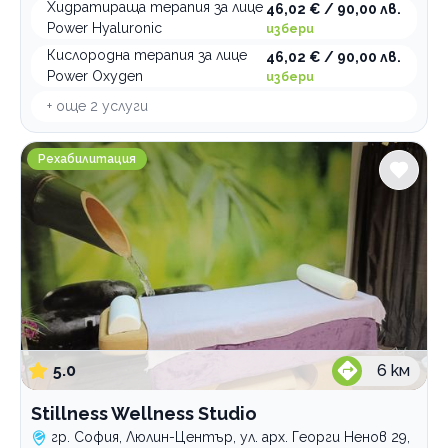
Хидратираща терапия за лице
46,02 € / 90,00 лв.
Power Hyaluronic
избери
Кислородна терапия за лице
46,02 € / 90,00 лв.
Power Oxygen
избери
+ още
2
услуги
Stillness Wellness Studio
Рехабилитация
5.0
6
км
Stillness Wellness Studio
гр. София, Люлин-Център, ул. арх. Георги Ненов 29,