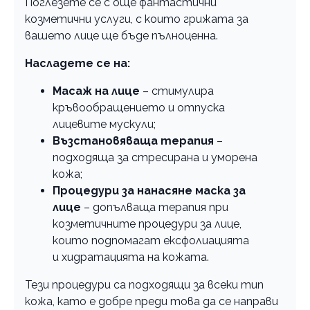
Поглезете се с още фантастични
козметични услуги, с които грижата за
вашето лице ще бъде пълноценна.
Насладете се на:
Масаж на лице
– стимулира
кръвообращението и отпуска
лицевите мускули;
Възстановяваща терапия
–
подходяща за стресирана и уморена
кожа;
Процедури за нанасяне маска за
лице
– допълваща терапия при
козметичните процедури за лице,
които подпомагат ексфолиацията
и хидратацията на кожата.
Тези процедури са подходящи за всеки тип
кожа, като е добре преди това да се направи