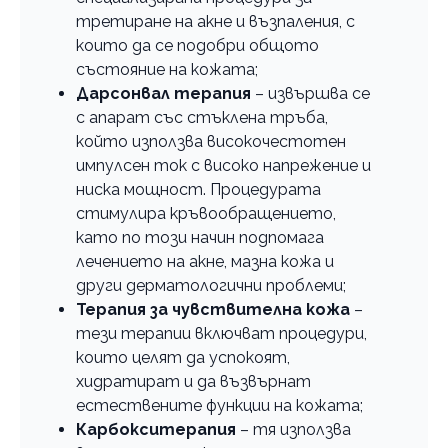
третиране на акне и възпаления, с
които да се подобри общото
състояние на кожата;
Дарсонвал терапия
– извършва се
с апарат със стъклена тръба,
който използва високочестотен
импулсен ток с високо напрежение и
ниска мощност. Процедурата
стимулира кръвообращението,
като по този начин подпомага
лечението на акне, мазна кожа и
други дерматологични проблеми;
Терапия за чувствителна кожа
–
тези терапии включват процедури,
които целят да успокоят,
хидратират и да възвърнат
естествените функции на кожата;
Карбокситерапия
– тя използва