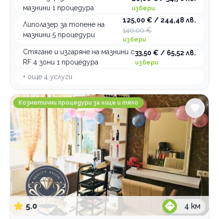
мазнини 1 процедура
избери
125,00 € / 244,48 лв.
Липолазер за топене на
140,00 €
мазнини 5 процедури
избери
Стягане и изгаряне на мазнини с
33,50 € / 65,52 лв.
RF 4 зони 1 процедура
избери
+ още
4
услуги
Beauty Salon Tesori
Козметични процедури за лице и тяло
5.0
4
км