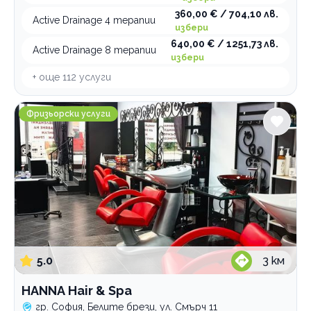
360,00 € / 704,10 лв.
Active Drainage 4 терапии
избери
640,00 € / 1251,73 лв.
Active Drainage 8 терапии
избери
+ още
112
услуги
HANNА Hair & Spa
Фризьорски услуги
5.0
3
км
HANNА Hair & Spa
гр. София, Белите брези, ул. Смърч 11