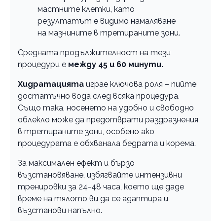
мастните клетки, като
резултатът е видимо намаляване
на мазнините в третираните зони.
Средната продължителност на тези
процедури е
между 45 и 60 минути.
Хидратацията
играе ключова роля – пийте
достатъчно вода след всяка процедура.
Също така, носенето на удобно и свободно
облекло може да предотврати раздразнения
в третираните зони, особено ако
процедурата е обхванала бедрата и корема.
За максимален ефект и бързо
възстановяване, избягвайте интензивни
тренировки за 24-48 часа, което ще даде
време на тялото ви да се адаптира и
възстанови напълно.