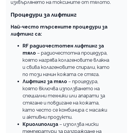
изхвърлянето на токсините от тялото.
Процедури за лифтинг
Най-често търсените процедури за
лифтинг са:
RF радиочестотен лифтинг за
тяло
– радиочестотна процедура,
която нагрява колагеновите влакна
и свива колагеновите спирали, като
по този начин кожата се стяга.
Лифтинг за тяло
– процедура,
която включва използването на
специални техники или апарати за
стягане и повдигане на кожата,
като често се комбинира с масажи
и активни продукти.
Криолиполиза
– използва ниски
температури за разграждане на