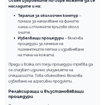
Освен изброените по-горе можете да се
насладите и на:
Терапия за околоочен контур
–
помага за намаляване на фините
линии и тъмните кръгове около
очите;
Избелващи процедури
– включва
процедури за лечение на
пигментните петна и изравняване
на тена на кожата.
Преди и всяка от тези процедури трябва да
се спазват изрично указанията на
специалиста. Това обикновено включва
избягване на агресивни продукти,
Релаксиращи и възстановяващи
процедури