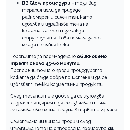
BB Glow процедури
– този вид
терапия цели да придаде
равномерен и сияен тен, като
избелва и изравнява тена на
кожата, както и изглажда
структурата. Това помага за по-
млада и сияйна кожа.
Терапиите за подмладяване
обикновено
траят около 45-60 минути
.
Препоръчително е преди процедурата
кожата да бъде добре почистена и да се
избягват тежки козметични продукти.
След терапиите е добре да се използва
хидратиращ крем и да се избягват пряка
слънчева светлина и сауна в първите 24 часа.
Съветваме ви винаги преди и след
извършването на определена процедура
да