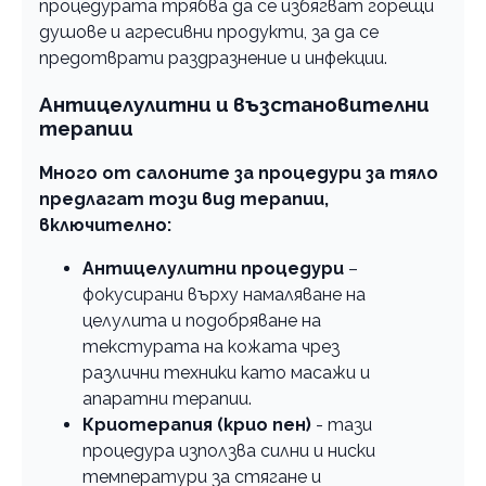
процедурата трябва да се избягват горещи
душове и агресивни продукти, за да се
предотврати раздразнение и инфекции.
Антицелулитни и възстановителни
терапии
Много от салоните за процедури за тяло
предлагат този вид терапии,
включително:
Антицелулитни процедури
–
фокусирани върху намаляване на
целулита и подобряване на
текстурата на кожата чрез
различни техники като масажи и
апаратни терапии.
Криотерапия (крио пен)
- тази
процедура използва силни и ниски
температури за стягане и