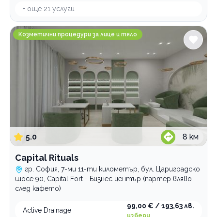
+ още
21
услуги
Capital Rituals
Козметични процедури за лице и тяло
5.0
8
км
Capital Rituals
гр. София, 7-ми 11-ти километър, бул. Цариградско
шосе 90, Capital Fort - Бизнес център (партер вляво
след кафето)
99,00 € / 193,63 лв.
Active Drainage
избери