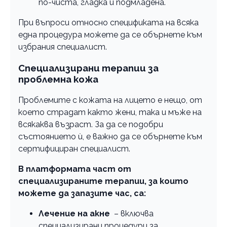
по-чиста, гладка и подмладена.
При въпроси относно спецификата на всяка
една процедура можете да се обърнете към
избрания специалист.
Специализирани терапии за
проблемна кожа
Проблемите с кожата на лицето е нещо, от
което страдат както жени, така и мъже на
всякаква възраст. За да се подобри
състоянието ѝ, е важно да се обърнете към
сертифициран специалист.
В платформата част от
специализираните терапии, за които
можете да запазите час, са:
Лечение на акне
– включва
специализирани процедури за