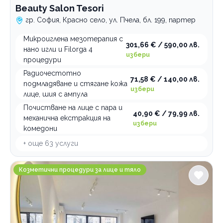
Beauty Salon Tesori
гр. София, Красно село, ул. Пчела, бл. 199, партер
Микроиглена мезотерапия с
301,66 € / 590,00 лв.
нано игли и Filorga 4
избери
процедури
Радиочестотно
71,58 € / 140,00 лв.
подмладяване и стягане кожа
избери
лице, шия с ампула
Почистване на лице с пара и
40,90 € / 79,99 лв.
механична екстракция на
избери
комедони
+ още
63
услуги
Beauty Space MERAKI SPOT
Козметични процедури за лице и тяло