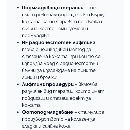
Подмладяващи терапии
– те
имат ревитализиращ ефект върху
кожата, като я правят по-свежа и
сияйна, което неминуемо я и
подмладява;
RF радиочестотен лифтинг
–
това е неинвазивен метод за
стягане на кожата, при който се
използва уред с радиочестотни
вълни за изглаждане на фините
линии и бръчки;
Лифтинг процедури
– включва
различен вид терапии, които имат
повдигащ и стягащ ефект за
кожата;
Фотоподмладяване
– стимулира
производството на колаген за
гладка и сияйна кожа.