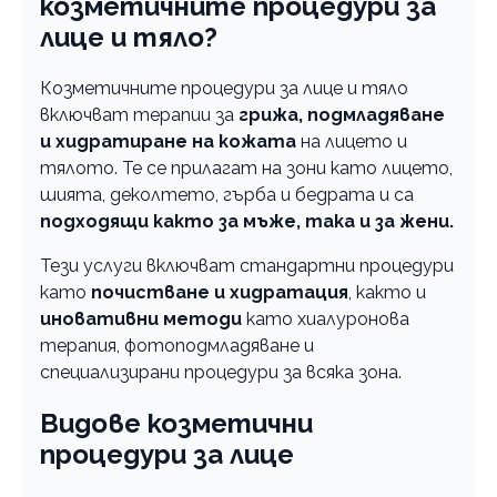
козметичните процедури за
лице и тяло?
Козметичните процедури за лице и тяло
включват терапии за
грижа, подмладяване
и хидратиране на кожата
на лицето и
тялото. Те се прилагат на зони като лицето,
шията, деколтето, гърба и бедрата и са
подходящи както за мъже, така и за жени.
Тези услуги включват стандартни процедури
като
почистване и хидратация
, както и
иновативни методи
като хиалуронова
терапия, фотоподмладяване и
специализирани процедури за всяка зона.
Видове козметични
процедури за лице