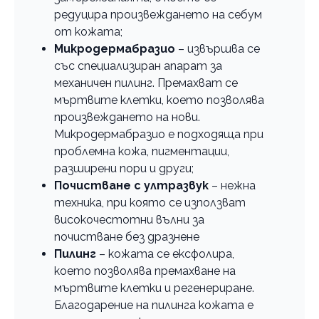
редуцира произвеждането на себум
от кожата;
Микродермабразио
– извършва се
със специализиран апарат за
механичен пилинг. Премахват се
мъртвите клетки, което позволява
произвеждането на нови.
Микродермабразио е подходяща при
проблемна кожа, пигментации,
разширени пори и други;
Почистване с ултразвук
– нежна
техника, при която се използват
високочестотни вълни за
почистване без дразнене
Пилинг
– кожата се ексфолира,
което позволява премахване на
мъртвите клетки и регенериране.
Благодарение на пилинга кожата е