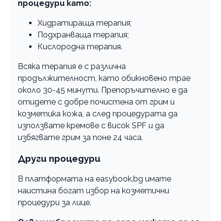
процедури като:
Хидратираща терапия;
Подхранваща терапия;
Кислородна терапия.
Всяка терапия е с различна
продължителност, като обикновено трае
около 30-45 минути. Препоръчително е да
отидете с добре почистена от грим и
козметика кожа, а след процедурата да
използвате кремове с висок SPF и да
избягвате грим за поне 24 часа.
Други процедури
В платформата на easybook.bg имате
наистина богат избор на козметични
процедури за лице.