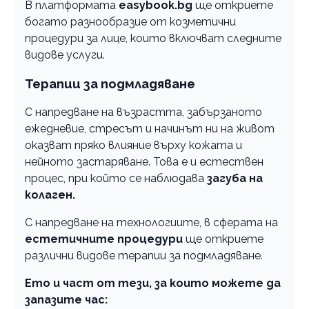
В платформата
easybook.bg
ще откриете
богато разнообразие от козметични
процедури за лице, които включват следните
видове услуги.
Терапии за подмладяване
С напредване на възрастта, забързаното
ежедневие, стресът и начинът ни на живот
оказват пряко влияние върху кожата и
нейното застаряване. Това е и естествен
процес, при който се наблюдава
загуба на
колаген.
С напредване на технологиите, в сферата на
естетичните процедури
ще откриете
различни видове терапии за подмладяване.
Ето и част от тези, за които можете да
запазите час: