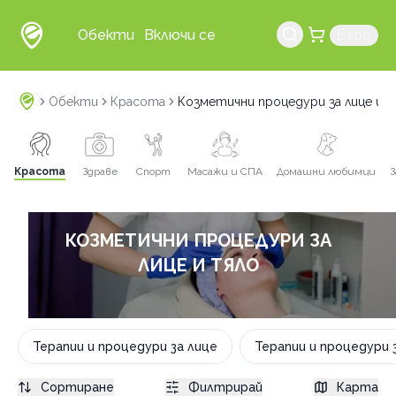
Обекти
Включи се
Вход
Обекти
Красота
Козметични процедури за лице и 
Красота
Здраве
Спорт
Масажи и СПА
Домашни любимци
З
КОЗМЕТИЧНИ ПРОЦЕДУРИ ЗА
ЛИЦЕ И ТЯЛО
Терапии и процедури за лице
Терапии и процедури 
Сортиране
Филтрирай
Карта