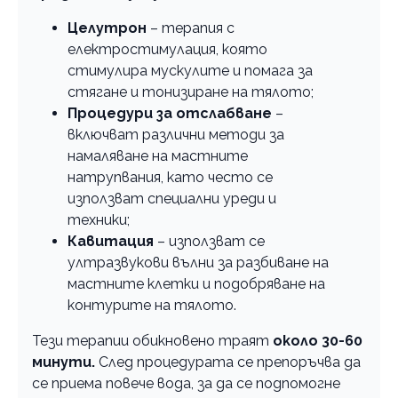
Целутрон
– терапия с
електростимулация, която
стимулира мускулите и помага за
стягане и тонизиране на тялото;
Процедури за отслабване
–
включват различни методи за
намаляване на мастните
натрупвания, като често се
използват специални уреди и
техники;
Кавитация
– използват се
ултразвукови вълни за разбиване на
мастните клетки и подобряване на
контурите на тялото.
Тези терапии обикновено траят
около 30-60
минути.
След процедурата се препоръчва да
се приема повече вода, за да се подпомогне