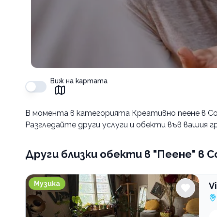
Виж на картата
В момента в
категорията Креативно пеене в С
Разгледайте други услуги и обекти във вашия гр
Други близки обекти
в "Пеене" в 
ViPart School школа по изкуства
Музика
V