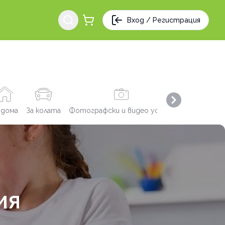
Вход / Регистрация
Next slide
 дома
За колата
Фотографски и видео услуги
Заведения
ИЯ