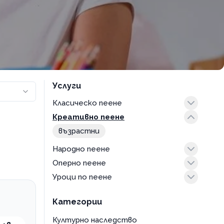
Услуги
Класическо пеене
Креативно пеене
прослушване
с учител
възрастни
Народно пеене
Оперно пеене
за деца
Уроци по пеене
възрастни
индивидуални уроци
Категории
уроци във вокална група
Културно наследство