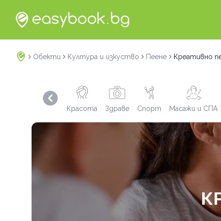
Обекти
Култура и изкуство
Пеене
Креативно пе
Previous slide
Красота
Здраве
Спорт
Масажи и СПА
К