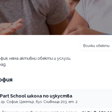
Всички обекти
офия
, няма активни обекти и услуги.
ад.
София
iPart School школа по изкуства
гр. София, Център, бул. Сливница 203, ет. 2