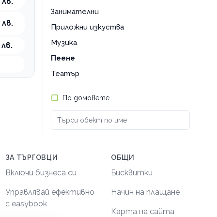
 лв.
Занимателни
 лв.
Приложни изкуства
Музика
 лв.
Пеене
Театър
По домовете
ЗА ТЪРГОВЦИ
ОБЩИ
Включи бизнеса си
Бисквитки
Управлявай ефективно
Начин на плащане
с easybook
Карта на сайта