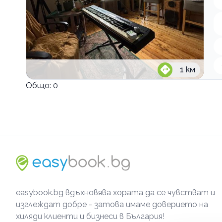
1
км
Общо:
0
easybook.bg вдъхновява хората да се чувстват и
изглеждат добре - затова имаме доверието на
хиляди клиенти и бизнеси в България!