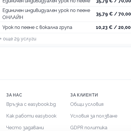
Единичен индивидуален урок по пеене
35,79 € / 70,00
Единичен индивидуален урок по пеене
35,79 € / 70,00
ОНЛАЙН
Урок по пеене с вокална група
10,23 € / 20,00
+ още
29
услуги
ЗА НАС
ЗА КЛИЕНТИ
Връзка с easybook.bg
Общи условия
Как работи easybook
Условия за ползване
Често задавани
GDPR политика