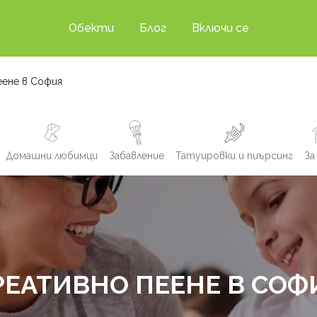
Обекти
Блог
Включи се
ене в София
Домашни любимци
Забавление
Татуировки и пиърсинг
За
РЕАТИВНО ПЕЕНЕ В СОФ