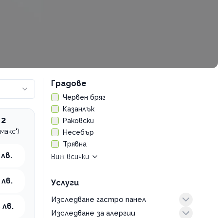
Градове
Червен бряг
Казанлък
 2
Раковски
макс")
Несебър
Трявна
 лв.
Виж всички
Камено
 лв.
Елхово
Услуги
Стралджа
Изследване гастро панел
Поморие
 лв.
Изследване за алергии
пакети
Айтос