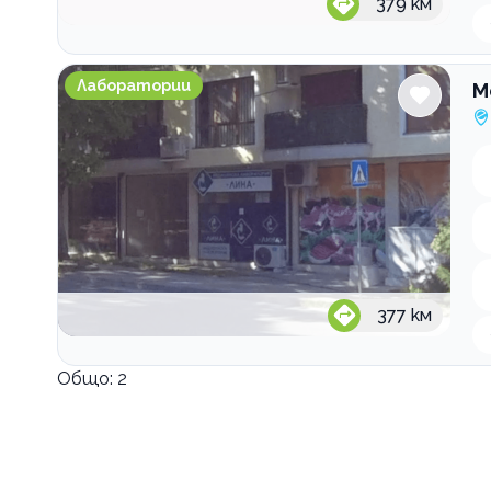
379
км
Медицинска лаборатория ЛИНА - Добрич срещу 
Лаборатории
М
377
км
Общо:
2