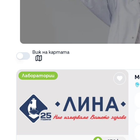
Виж на картата
Медицинска лаборатория ЛИНА - Добрич до ДКЦ
Лаборатории
М