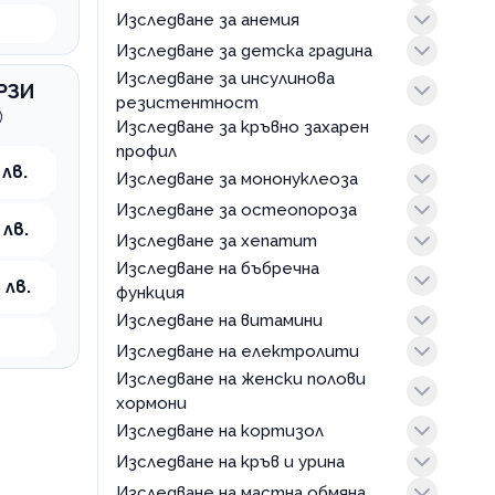
Изследване за анемия
пакети
Аксаково
Асеновград
Изследване за детска градина
пакети
Карнобат
Изследване за инсулинова
пакети
РЗИ
резистентност
Руен
)
Изследване за кръвно захарен
Средец
пакети
профил
Сунгурларе
 лв.
Изследване за мононуклеоза
пакети
София
Созопол
Изследване за остеопороза
пакети
 лв.
Балчик
Изследване за хепатит
пакети
Нова Загора
Изследване на бъбречна
пакети
 лв.
Пловдив
функция
Варна
Изследване на витамини
пакети
Бургас
Изследване на електролити
пакети
Стара Загора
Изследване на женски полови
пакети
Плевен
хормони
Сливен
Изследване на кортизол
пакети
Добрич
Изследване на кръв и урина
пакети
Север 1
Изследване на мастна обмяна
пакети