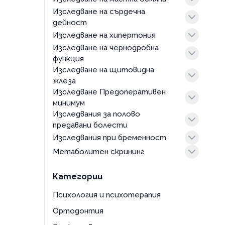
Център
Изследване на сърдечна
пакети
Пазарджик
дейност
Ямбол
Изследване на хипертония
пакети
Велико Търново
Изследване на чернодробна
пакети
Димитровград
функция
Ловеч
Изследване на щитовидна
пакети
Русе
жлеза
Царево
Изследване Предоперативен
пакети
Севлиево
минимум
Изследвания за полово
пакети
предавани болести
Изследвания при бременност
пакети
Метаболитен скрининг
пакети
пакети
Категории
Психология и психотерапия
Ортодонтия