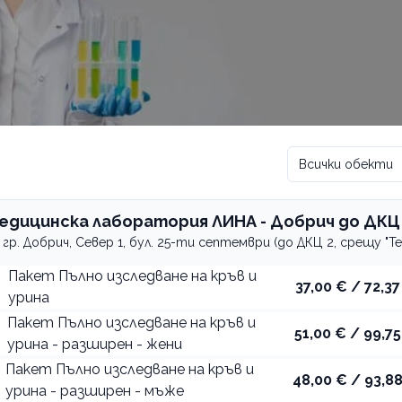
Всички обекти
 2
едицинска лаборатория ЛИНА - Добрич до ДКЦ
гр. Добрич, Север 1, бул. 25-ти септември (до ДКЦ 2, срещу "Те
Пакет Пълно изследване на кръв и
37,00 € / 72,37
урина
Пакет Пълно изследване на кръв и
51,00 € / 99,75
урина - разширен - жени
Пакет Пълно изследване на кръв и
48,00 € / 93,88
урина - разширен - мъже