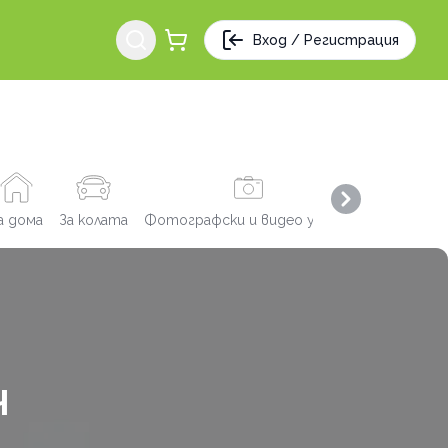
Вход / Регистрация
Next slide
а дома
За колата
Фотографски и видео услуги
Заведения
Ч