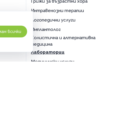
Грижи за възрастни хора
Интравенозни терапии
Логопедични услуги
Имплантолог
ам всички
Холистична и алтернативна
медицина
Лаборатории
Медицински услуги
Рехабилитация
Стоматологични услуги
По домовете
ЗА ТЪРГОВЦИ
ОБЩИ