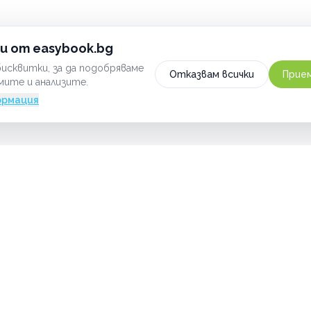
и от easybook.bg
исквитки, за да подобряваме
Отказвам всички
Прием
мите и анализите.
ормация
ЗА НАС
ЗА КЛИЕНТИ