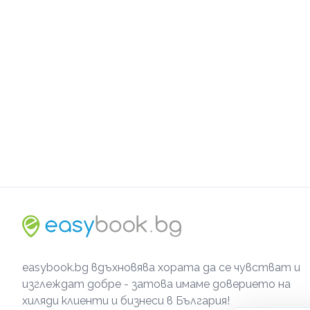
easybook.bg вдъхновява хората да се чувстват и
изглеждат добре - затова имаме доверието на
хиляди клиенти и бизнеси в България!